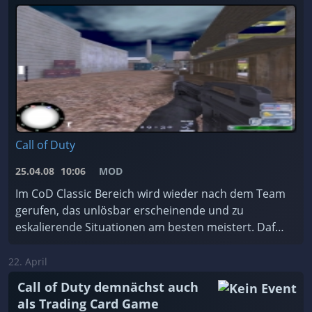
Call of Duty
25.04.08
10:06
MOD
Im CoD Classic Bereich wird wieder nach dem Team
gerufen, das unlösbar erscheinende und zu
eskalierende Situationen am besten meistert. Dafür
kommt natürlich nur das S.W.A.T. Team in Frage,
welchem ...
22. April
Call of Duty demnächst auch
als Trading Card Game