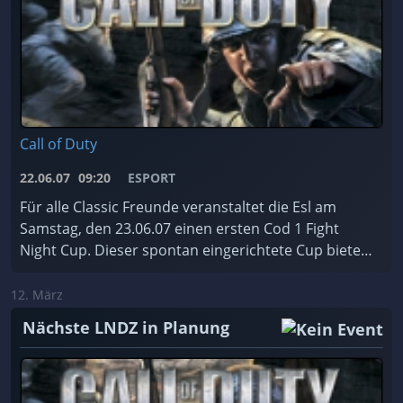
Call of Duty
22.06.07
09:20
ESPORT
Für alle Classic Freunde veranstaltet die Esl am
Samstag, den 23.06.07 einen ersten Cod 1 Fight
Night Cup. Dieser spontan eingerichtete Cup bietet
Platz für acht Teams und findet im 3on3 TDM
Spielmo ...
12. März
Nächste LNDZ in Planung