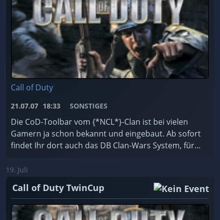
Call of Duty
21.07.07
18:33
SONSTIGES
Die CoD-Toolbar vom {*NCL*}-Clan ist bei vielen
Gamern ja schon bekannt und eingebaut. Ab sofort
findet Ihr dort auch das DB Clan-Wars System, für
das unser Clan-Wars Admin kurzer Hand einen
Wartic ...
19. Juli
Call of Duty TwinCup