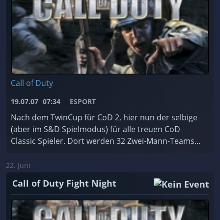
Call of Duty
19.07.07
07:34
ESPORT
Nach dem TwinCup für CoD 2, hier nun der selbige
(aber im S&D Spielmodus) für alle treuen CoD
Classic Spieler. Dort werden 32 Zwei-Mann-Teams
die Gelegenheit haben, sich in 5 Runden gegen ihre
Kontr ...
22. Juni
Call of Duty Fight Night