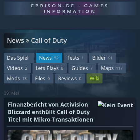
EPRISON.DE - GAMES
INFORMATION
News
Call of Duty
Das Spiel
News
Tests
Bilder
52
1
91
Videos
Lets Plays
Guides
Maps
2
0
7
117
Mods
Files
Reviews
Wiki
13
0
0
09. Mai
Finanzbericht von Activision
Blizzard enthüllt Call of Duty
Titel mit Mikro-Transaktionen