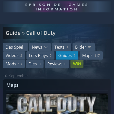
EPRISON.DE - GAMES
INFORMATION
Guide
Call of Duty
Das Spiel
News
Tests
Bilder
52
1
91
Videos
Lets Plays
Guides
Maps
2
0
7
117
Mods
Files
Reviews
Wiki
13
0
0
10. September
Maps