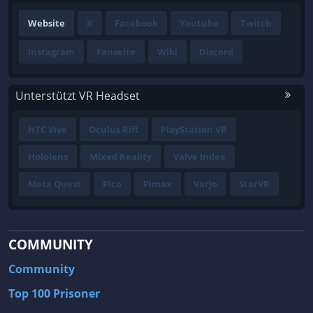
Website
X
Facebook
Youtube
Twitch
Instagram
Fanseite
Wiki
Discord
Unterstützt VR Headset
HTC Vive
Oculus Rift
PlayStation VR
Hololens
Mixed Reality
Valve Index
Meta Quest
Pico
Pimax
Varjo
StarVR
COMMUNITY
Community
Top 100 Prisoner