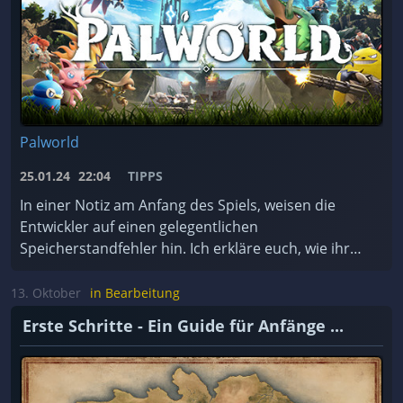
Palworld
25.01.24
22:04
TIPPS
In einer Notiz am Anfang des Spiels, weisen die
Entwickler auf einen gelegentlichen
Speicherstandfehler hin. Ich erkläre euch, wie ihr
das Backup-System des Spiels nutzt und worauf ihr
achten müsst. ...
13. Oktober
in Bearbeitung
Erste Schritte - Ein Guide für Anfänge ...