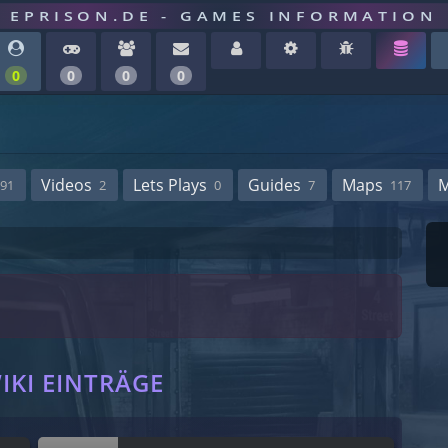
EPRISON.DE - GAMES INFORMATION
0
0
0
0
Videos
Lets Plays
Guides
Maps
91
2
0
7
117
E
IKI EINTRÄGE