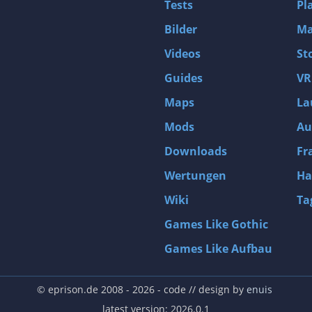
Tests
Pl
Bilder
Ma
Videos
St
Guides
VR
Maps
La
Mods
Au
Downloads
Fr
Wertungen
Ha
Wiki
Ta
Games Like Gothic
Games Like Aufbau
© eprison.de 2008 - 2026
- code // design by
enuis
latest version: 2026.0.1