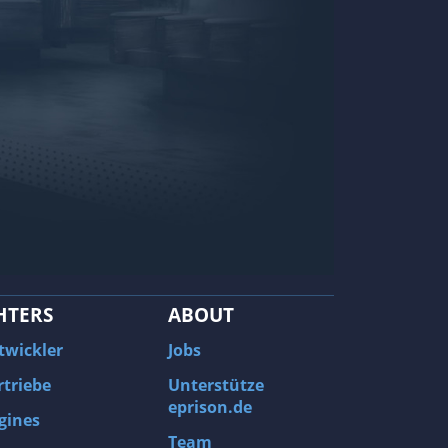
HTERS
ABOUT
twickler
Jobs
rtriebe
Unterstütze
eprison.de
gines
Team