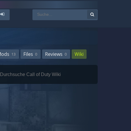
Mods
Files
Reviews
Wiki
13
0
0