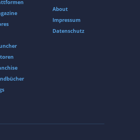
attformen
About
gazine
Impressum
ores
Datenschutz
uncher
toren
anchise
ndbücher
gs