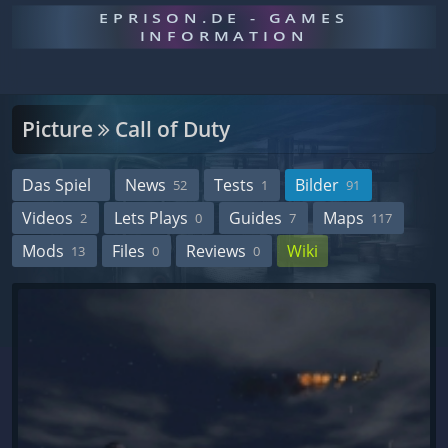
EPRISON.DE - GAMES
INFORMATION
Picture
Call of Duty
Das Spiel
News
Tests
Bilder
52
1
91
Videos
Lets Plays
Guides
Maps
2
0
7
117
Mods
Files
Reviews
Wiki
13
0
0