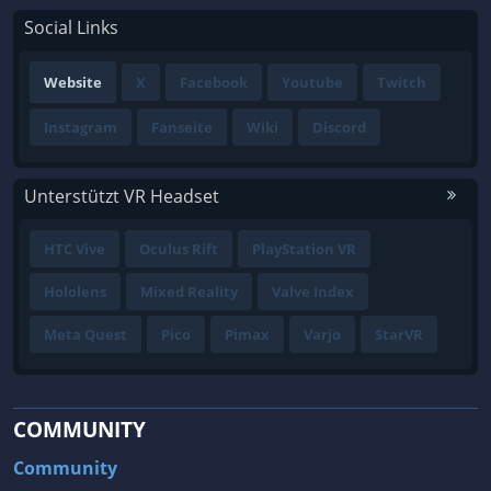
Social Links
Website
X
Facebook
Youtube
Twitch
Instagram
Fanseite
Wiki
Discord
Unterstützt VR Headset
HTC Vive
Oculus Rift
PlayStation VR
Hololens
Mixed Reality
Valve Index
Meta Quest
Pico
Pimax
Varjo
StarVR
COMMUNITY
Community