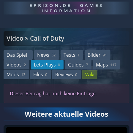
EPRISON.DE - GAMES
INFORMATION
Video
Call of Duty
Das Spiel
News
Tests
Bilder
52
1
91
Videos
Lets Plays
Guides
Maps
2
0
7
117
Mods
Files
Reviews
Wiki
13
0
0
Dieser Beitrag hat noch keine Einträge.
Weitere aktuelle Videos