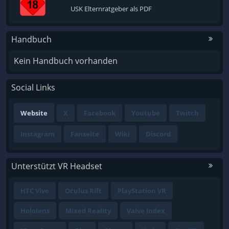
USK Elternratgeber als PDF
Handbuch
Kein Handbuch vorhanden
Social Links
Website
X
Facebook
Youtube
Twitch
Instagram
Fanseite
Wiki
Discord
Unterstützt VR Headset
HTC Vive
Oculus Rift
PlayStation VR
Hololens
Mixed Reality
Valve Index