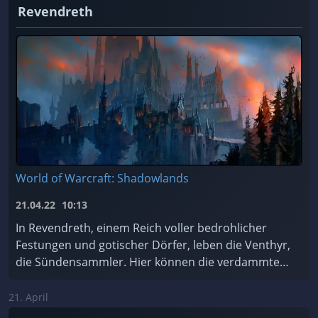
Revendreth
World of Warcraft: Shadowlands
21.04.22
10:13
In Revendreth, einem Reich voller bedrohlicher
Festungen und gotischer Dörfer, leben die Venthyr,
die Sündensammler. Hier können die verdammten
Seelen für ihre Sünden Buße tun... oder einfach de
...
21. April