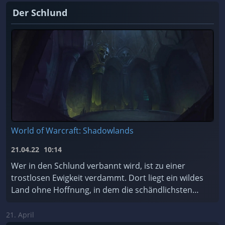
Der Schlund
World of Warcraft: Shadowlands
21.04.22
10:14
Wer in den Schlund verbannt wird, ist zu einer
trostlosen Ewigkeit verdammt. Dort liegt ein wildes
Land ohne Hoffnung, in dem die schändlichsten
Seelen des Kosmos für alle Zeiten gefangen sind.
Soll ...
21. April