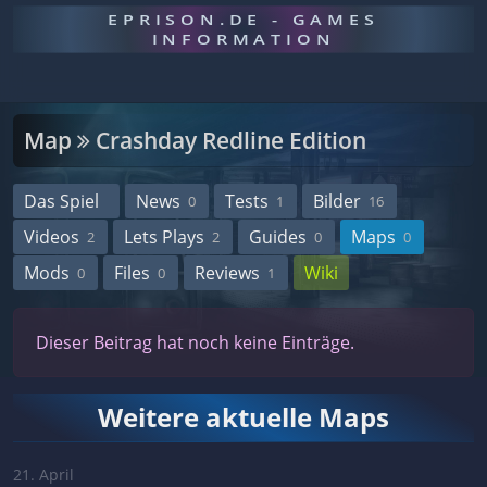
EPRISON.DE - GAMES
INFORMATION
Map
Crashday Redline Edition
Das Spiel
News
Tests
Bilder
0
1
16
Videos
Lets Plays
Guides
Maps
2
2
0
0
Mods
Files
Reviews
Wiki
0
0
1
Dieser Beitrag hat noch keine Einträge.
Weitere aktuelle Maps
21. April