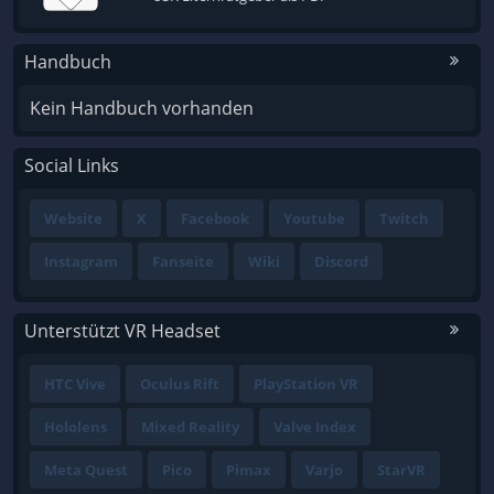
Handbuch
Kein Handbuch vorhanden
Social Links
Website
X
Facebook
Youtube
Twitch
Instagram
Fanseite
Wiki
Discord
Unterstützt VR Headset
HTC Vive
Oculus Rift
PlayStation VR
Hololens
Mixed Reality
Valve Index
Meta Quest
Pico
Pimax
Varjo
StarVR