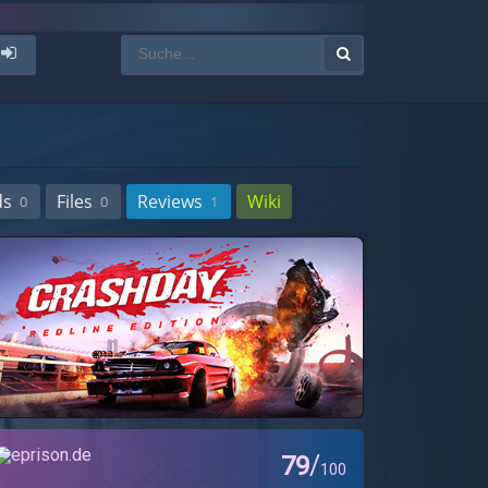
ds
Files
Reviews
Wiki
0
0
1