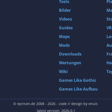
Tests
Pl
Bilder
Ma
Videos
St
Guides
VR
Maps
La
Mods
Au
Downloads
Fr
Wertungen
Ha
Wiki
Ta
Games Like Gothic
Games Like Aufbau
© eprison.de 2008 - 2026
- code // design by
enuis
latest version: 2026.0.1