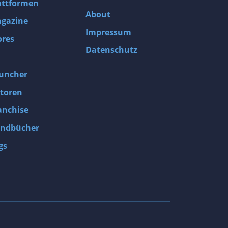
attformen
About
gazine
Impressum
ores
Datenschutz
uncher
toren
anchise
ndbücher
gs