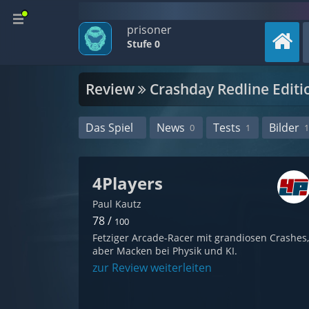
prisoner
Stufe 0
Review
Crashday Redline Editi
Das Spiel
News
Tests
Bilder
0
1
1
4Players
Paul Kautz
78 /
100
Fetziger Arcade-Racer mit grandiosen Crashes,
aber Macken bei Physik und KI.
zur Review weiterleiten