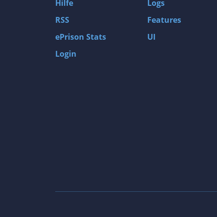
Hilfe
Logs
RSS
Features
ePrison Stats
UI
Login