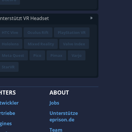
nterstützt VR Headset
HTC Vive
Oculus Rift
PlayStation VR
Hololens
Mixed Reality
Valve Index
Meta Quest
Pico
Pimax
Varjo
StarVR
HTERS
ABOUT
twickler
Jobs
rtriebe
Unterstütze
eprison.de
gines
Team