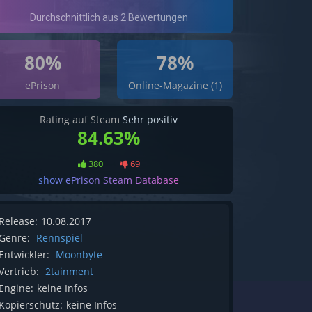
80%
78%
ePrison
Online-Magazine (1)
Rating auf Steam
Sehr positiv
84.63%
380
69
show ePrison Steam Database
Release:
10.08.2017
Genre:
Rennspiel
Entwickler:
Moonbyte
Vertrieb:
2tainment
Engine:
keine Infos
Kopierschutz:
keine Infos