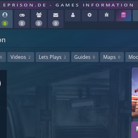
EPRISON.DE - GAMES INFORMATION
0
0
0
0
on
Videos
Lets Plays
Guides
Maps
Mo
6
2
2
0
0