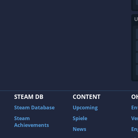
U
STEAM DB
CONTENT
O
Steam Database
Upcoming
En
Steam
Spiele
Ve
Achievements
News
En