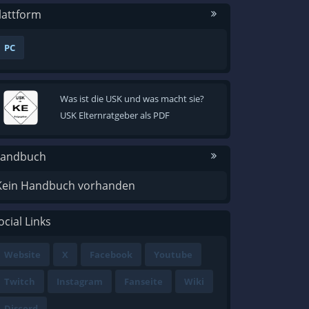
lattform
PC
Was ist die USK und was macht sie?
USK Elternratgeber als PDF
andbuch
Kein Handbuch vorhanden
ocial Links
Website
X
Facebook
Youtube
Twitch
Instagram
Fanseite
Wiki
Discord