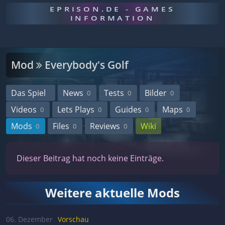
EPRISON.DE - GAMES
INFORMATION
Mod
Everybody's Golf
Das Spiel
News
Tests
Bilder
0
0
0
Videos
Lets Plays
Guides
Maps
0
0
0
0
Mods
Files
Reviews
Wiki
0
0
0
Dieser Beitrag hat noch keine Einträge.
Weitere aktuelle Mods
06. Dezember
Vorschau