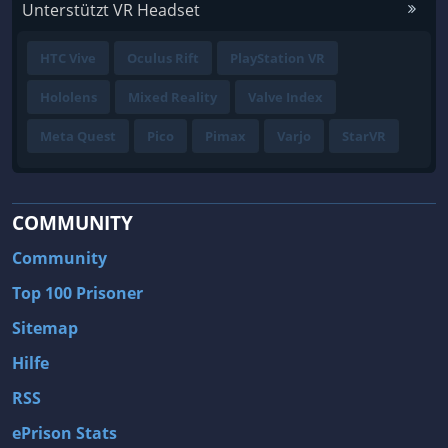
Unterstützt VR Headset
HTC Vive
Oculus Rift
PlayStation VR
Hololens
Mixed Reality
Valve Index
Meta Quest
Pico
Pimax
Varjo
StarVR
COMMUNITY
Community
Top 100 Prisoner
Sitemap
Hilfe
RSS
ePrison Stats