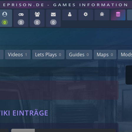
EPRISON.DE - GAMES INFORMATION
0
0
0
0
Videos
Lets Plays
Guides
Maps
Mod
1
0
0
0
E
IKI EINTRÄGE