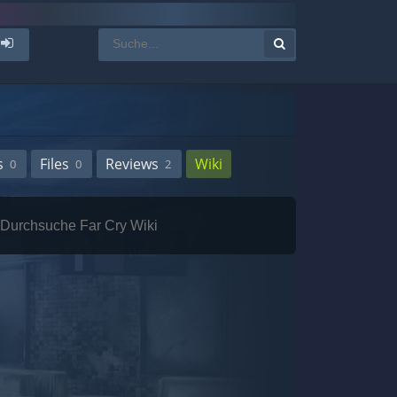
s
Files
Reviews
Wiki
0
0
2