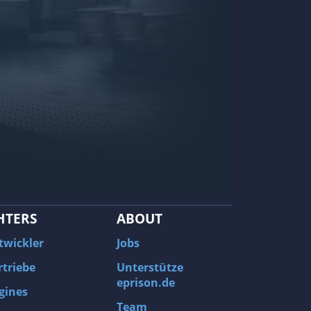
HTERS
ABOUT
twickler
Jobs
rtriebe
Unterstütze
eprison.de
gines
Team