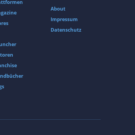
attformen
About
gazine
Impressum
ores
Datenschutz
uncher
toren
anchise
ndbücher
gs