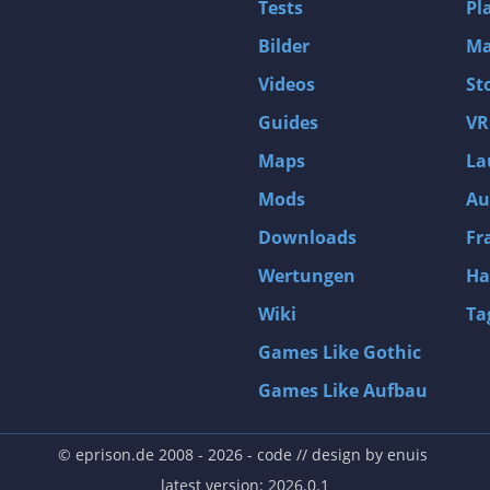
Tests
Pl
Bilder
Ma
Videos
St
Guides
VR
Maps
La
Mods
Au
Downloads
Fr
Wertungen
Ha
Wiki
Ta
Games Like Gothic
Games Like Aufbau
© eprison.de 2008 - 2026
- code // design by
enuis
latest version: 2026.0.1