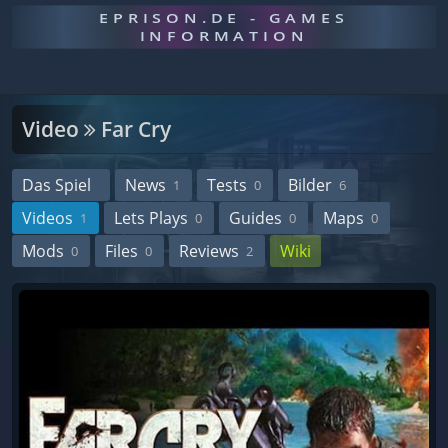
EPRISON.DE - GAMES
INFORMATION
Video
Far Cry
Das Spiel
News
Tests
Bilder
1
0
6
Videos
Lets Plays
Guides
Maps
1
0
0
0
Mods
Files
Reviews
Wiki
0
0
2