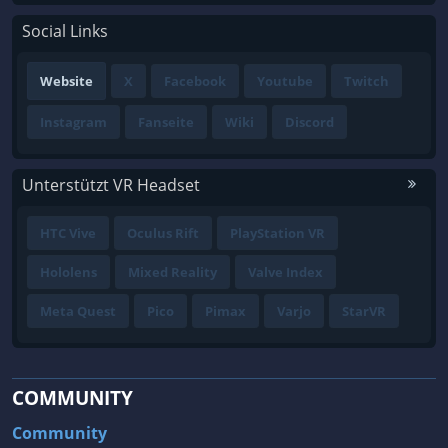
Social Links
Website
X
Facebook
Youtube
Twitch
Instagram
Fanseite
Wiki
Discord
Unterstützt VR Headset
HTC Vive
Oculus Rift
PlayStation VR
Hololens
Mixed Reality
Valve Index
Meta Quest
Pico
Pimax
Varjo
StarVR
COMMUNITY
Community