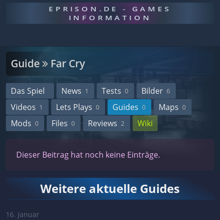
EPRISON.DE - GAMES
INFORMATION
Guide
Far Cry
Das Spiel
News
Tests
Bilder
1
0
6
Videos
Lets Plays
Guides
Maps
1
0
0
0
Mods
Files
Reviews
Wiki
0
0
2
Dieser Beitrag hat noch keine Einträge.
Weitere aktuelle Guides
16. Januar