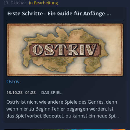
achten müsst. ...
13. Oktober
in Bearbeitung
Erste Schritte - Ein Guide für Anfänge ...
Ostriv
13.10.23
01:23
DAS SPIEL
Ostriv ist nicht wie andere Spiele des Genres, denn
wenn hier zu Beginn Fehler begangen werden, ist
das Spiel vorbei. Bedeutet, du kannst ein neue Spiel
starten. Darum hier eine kleine Anleitung, was ...