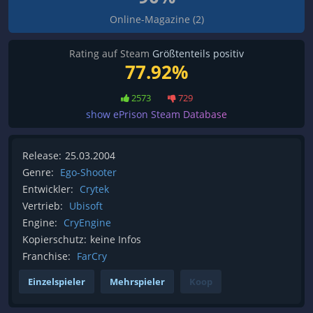
Online-Magazine (2)
Rating auf Steam
Größtenteils positiv
77.92%
2573
729
show ePrison Steam Database
Release:
25.03.2004
Genre:
Ego-Shooter
Entwickler:
Crytek
Vertrieb:
Ubisoft
Engine:
CryEngine
Kopierschutz:
keine Infos
Franchise:
FarCry
Einzelspieler
Mehrspieler
Koop