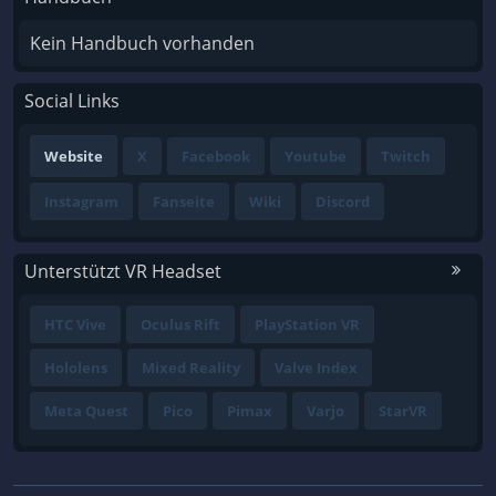
Kein Handbuch vorhanden
Social Links
Website
X
Facebook
Youtube
Twitch
Instagram
Fanseite
Wiki
Discord
Unterstützt VR Headset
HTC Vive
Oculus Rift
PlayStation VR
Hololens
Mixed Reality
Valve Index
Meta Quest
Pico
Pimax
Varjo
StarVR