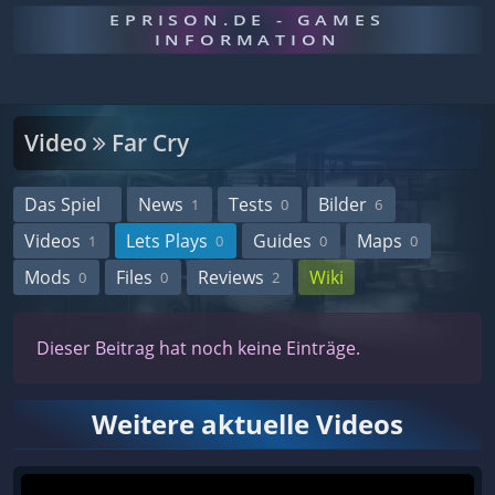
EPRISON.DE - GAMES
INFORMATION
Video
Far Cry
Das Spiel
News
Tests
Bilder
1
0
6
Videos
Lets Plays
Guides
Maps
1
0
0
0
Mods
Files
Reviews
Wiki
0
0
2
Dieser Beitrag hat noch keine Einträge.
Weitere aktuelle Videos