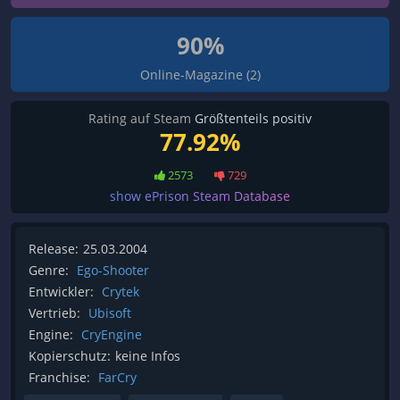
90%
Online-Magazine (2)
Rating auf Steam
Größtenteils positiv
77.92%
2573
729
show ePrison Steam Database
Release:
25.03.2004
Genre:
Ego-Shooter
Entwickler:
Crytek
Vertrieb:
Ubisoft
Engine:
CryEngine
Kopierschutz:
keine Infos
Franchise:
FarCry