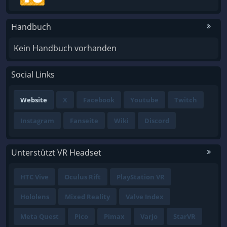
Handbuch
Kein Handbuch vorhanden
Social Links
Website
X
Facebook
Youtube
Twitch
Instagram
Fanseite
Wiki
Discord
Unterstützt VR Headset
HTC Vive
Oculus Rift
PlayStation VR
Hololens
Mixed Reality
Valve Index
Meta Quest
Pico
Pimax
Varjo
StarVR