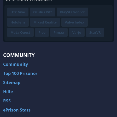
HTC Vive
Oculus Rift
PlayStation VR
Hololens
Mixed Reality
Valve Index
Meta Quest
Pico
Pimax
Varjo
StarVR
COMMUNITY
Community
Top 100 Prisoner
Sitemap
Hilfe
RSS
ePrison Stats