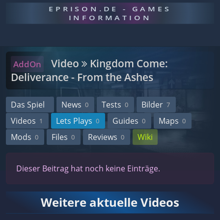
EPRISON.DE - GAMES
INFORMATION
Video
Kingdom Come:
AddOn
Deliverance - From the Ashes
Das Spiel
News
Tests
Bilder
0
0
7
Videos
Lets Plays
Guides
Maps
1
0
0
0
Mods
Files
Reviews
Wiki
0
0
0
Dieser Beitrag hat noch keine Einträge.
Weitere aktuelle Videos