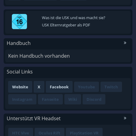
Was ist die USK und was macht sie?
USK Elternratgeber als PDF
Handbuch
Kein Handbuch vorhanden
Social Links
Website
X
Facebook
Youtube
Twitch
Instagram
Fanseite
Wiki
Discord
Unterstützt VR Headset
HTC Vive
Oculus Rift
PlayStation VR