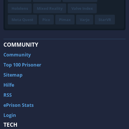
Hololens
Mixed Reality
Valve Index
Meta Quest
Pico
Pimax
Varjo
StarVR
COMMUNITY
Community
Top 100 Prisoner
Sitemap
Hilfe
RSS
ePrison Stats
Login
TECH