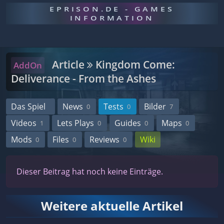
EPRISON.DE - GAMES
INFORMATION
Article
Kingdom Come:
AddOn
Deliverance - From the Ashes
Das Spiel
News
Tests
Bilder
0
0
7
Videos
Lets Plays
Guides
Maps
1
0
0
0
Mods
Files
Reviews
Wiki
0
0
0
Dieser Beitrag hat noch keine Einträge.
Weitere aktuelle Artikel