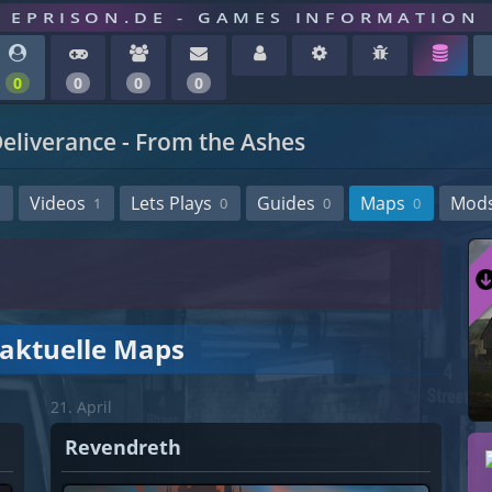
EPRISON.DE - GAMES INFORMATION
0
0
0
0
liverance - From the Ashes
Videos
Lets Plays
Guides
Maps
Mod
1
0
0
0
 aktuelle Maps
21. April
Revendreth