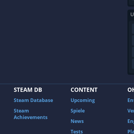
U
STEAM DB
CONTENT
O
Steam Database
Upcoming
En
Steam
Spiele
Ve
Achievements
News
En
Tests
Pl