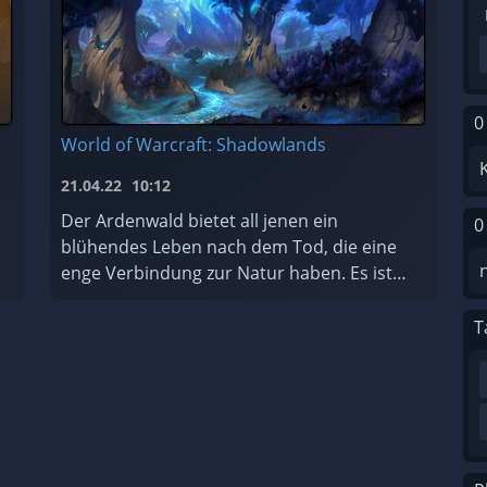
0
World of Warcraft: Shadowlands
21.04.22
10:12
Der Ardenwald bietet all jenen ein
0
blühendes Leben nach dem Tod, die eine
enge Verbindung zur Natur haben. Es ist
ein Ort der ewigen Erneuerung, der von
den mystischen Nachtfae geschützt und
T
gepfleg ...