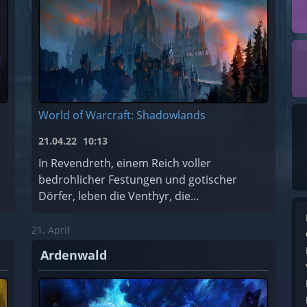
World of Warcraft: Shadowlands
21.04.22
10:13
In Revendreth, einem Reich voller
bedrohlicher Festungen und gotischer
Dörfer, leben die Venthyr, die
Sündensammler. Hier können die
verdammten Seelen für ihre Sünden Buße
21. April
tun... oder einfach de ...
Ardenwald