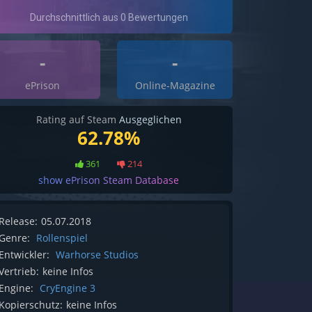
-
-
ePrison
Online-Magazine
Rating auf Steam
Ausgeglichen
62.78%
361
214
show ePrison Steam Database
Release:
05.07.2018
Genre:
Rollenspiel
Entwickler:
Warhorse Studios
Vertrieb:
keine Infos
Engine:
CryEngine 3
Kopierschutz:
keine Infos