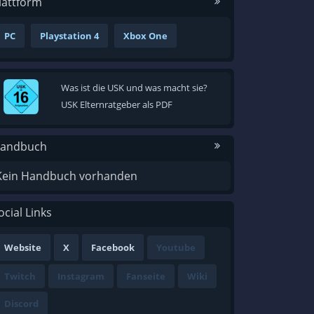
lattform
PC
Playstation 4
Xbox One
Was ist die USK und was macht sie?
USK Elternratgeber als PDF
andbuch
Kein Handbuch vorhanden
ocial Links
Website
X
Facebook
Youtube
Twitch
Instagram
Fanseite
Wiki
Discord