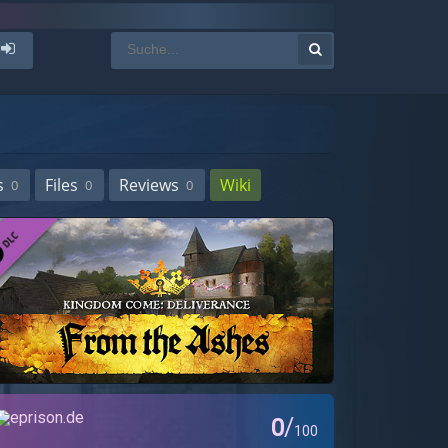
s
Files
Reviews
Wiki
0
0
0