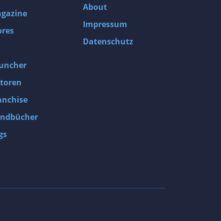
About
gazine
Impressum
ores
Datenschutz
uncher
toren
anchise
ndbücher
gs