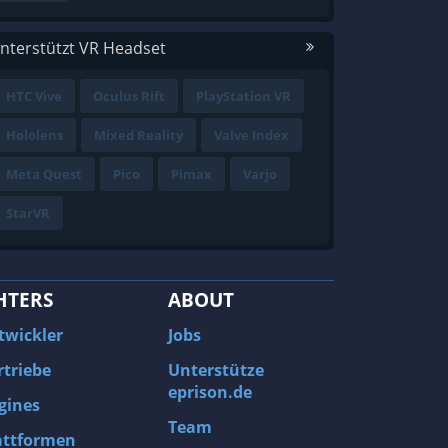
nterstützt VR Headset
HTC Vive
Oculus Rift
PlayStation VR
Hololens
Mixed Reality
Valve Index
Meta Quest
Pico
Pimax
Varjo
StarVR
HTERS
ABOUT
twickler
Jobs
rtriebe
Unterstütze
eprison.de
gines
Team
attformen