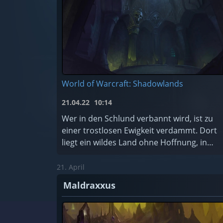
World of Warcraft: Shadowlands
21.04.22
10:14
Wer in den Schlund verbannt wird, ist zu
einer trostlosen Ewigkeit verdammt. Dort
liegt ein wildes Land ohne Hoffnung, in
dem die schändlichsten Seelen des
Kosmos für alle Zeiten gefangen sind. Soll
21. April
...
Maldraxxus