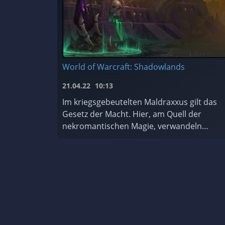
World of Warcraft: Shadowlands
21.04.22
10:13
Im kriegsgebeutelten Maldraxxus gilt das
Gesetz der Macht. Hier, am Quell der
nekromantischen Magie, verwandeln
diejenigen, die sich die Macht des Todes zu
Eigen machen, Scharen von ehrgeizigen
Seelen ...