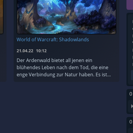
World of Warcraft: Shadowlands
21.04.22
10:12
Der Ardenwald bietet all jenen ein
blühendes Leben nach dem Tod, die eine
enge Verbindung zur Natur haben. Es ist
ein Ort der ewigen Erneuerung, der von
den mystischen Nachtfae geschützt und
0
gepfleg ...
0