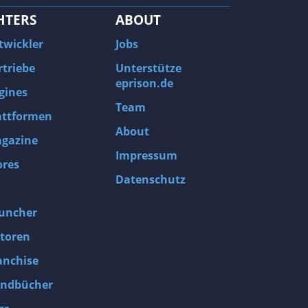
HTERS
ABOUT
twickler
Jobs
rtriebe
Unterstütze
eprison.de
gines
Team
attformen
About
gazine
Impressum
ores
Datenschutz
uncher
toren
anchise
ndbücher