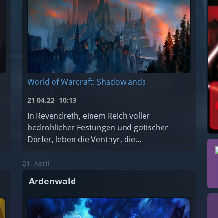
World of Warcraft: Shadowlands
21.04.22
10:13
In Revendreth, einem Reich voller
bedrohlicher Festungen und gotischer
Dörfer, leben die Venthyr, die
Sündensammler. Hier können die
verdammten Seelen für ihre Sünden Buße
21. April
tun... oder einfach de ...
Ardenwald