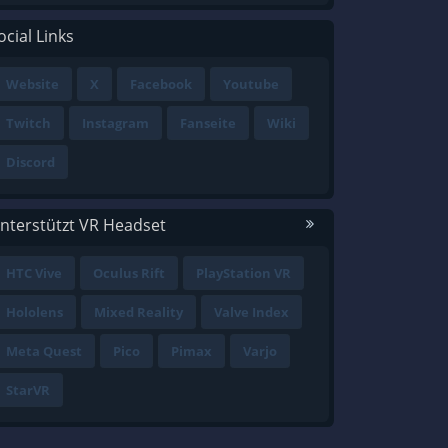
ocial Links
Website
X
Facebook
Youtube
Twitch
Instagram
Fanseite
Wiki
Discord
nterstützt VR Headset
HTC Vive
Oculus Rift
PlayStation VR
Hololens
Mixed Reality
Valve Index
Meta Quest
Pico
Pimax
Varjo
StarVR