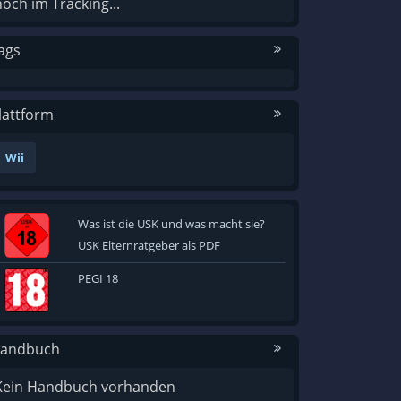
noch im Tracking...
ags
lattform
Wii
Was ist die USK und was macht sie?
USK Elternratgeber als PDF
PEGI 18
andbuch
Kein Handbuch vorhanden