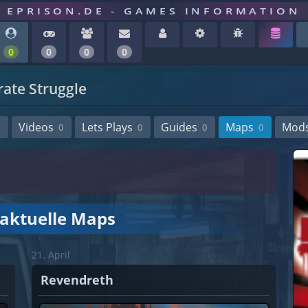
EPRISON.DE - GAMES INFORMATION
0
0
0
0
ate Struggle
Videos
Lets Plays
Guides
Maps
Mod
0
0
0
0
 aktuelle Maps
21. April
Revendreth