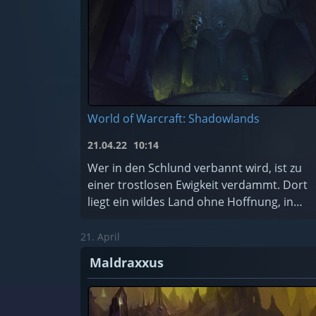
World of Warcraft: Shadowlands
21.04.22
10:14
Wer in den Schlund verbannt wird, ist zu
einer trostlosen Ewigkeit verdammt. Dort
liegt ein wildes Land ohne Hoffnung, in
dem die schändlichsten Seelen des
Kosmos für alle Zeiten gefangen sind. Soll
21. April
...
Maldraxxus