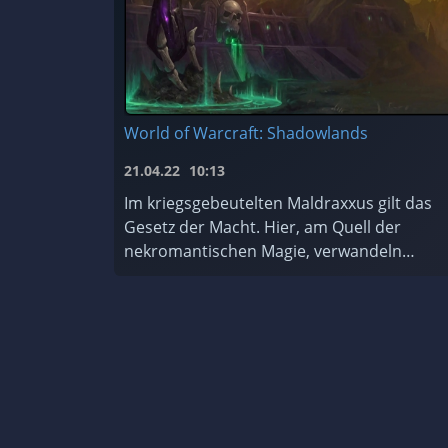
World of Warcraft: Shadowlands
21.04.22
10:13
Im kriegsgebeutelten Maldraxxus gilt das
Gesetz der Macht. Hier, am Quell der
nekromantischen Magie, verwandeln
diejenigen, die sich die Macht des Todes zu
Eigen machen, Scharen von ehrgeizigen
Seelen ...