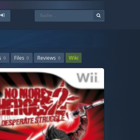
s
Files
Reviews
Wiki
0
0
0