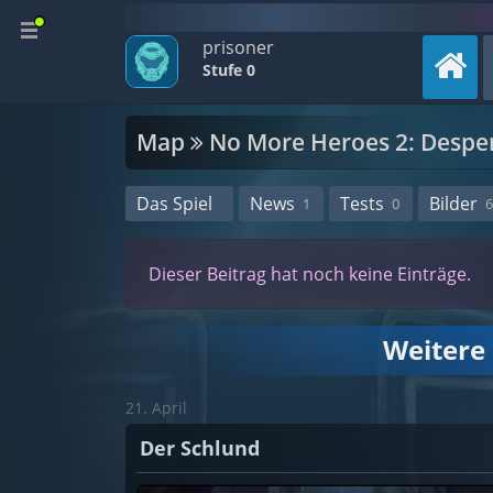
prisoner
Stufe 0
Map
No More Heroes 2: Desper
Das Spiel
News
Tests
Bilder
1
0
6
Dieser Beitrag hat noch keine Einträge.
Weitere
21. April
Der Schlund