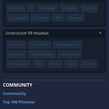
Website
X
Facebook
Youtube
Twitch
Instagram
Fanseite
Wiki
Discord
Unterstützt VR Headset
HTC Vive
Oculus Rift
PlayStation VR
Hololens
Mixed Reality
Valve Index
Meta Quest
Pico
Pimax
Varjo
StarVR
COMMUNITY
Community
Top 100 Prisoner