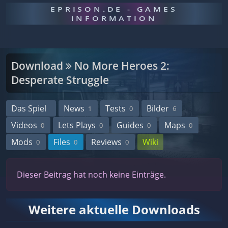
EPRISON.DE - GAMES
INFORMATION
Download
No More Heroes 2:
Desperate Struggle
Das Spiel
News
Tests
Bilder
1
0
6
Videos
Lets Plays
Guides
Maps
0
0
0
0
Mods
Files
Reviews
Wiki
0
0
0
Dieser Beitrag hat noch keine Einträge.
Weitere aktuelle Downloads