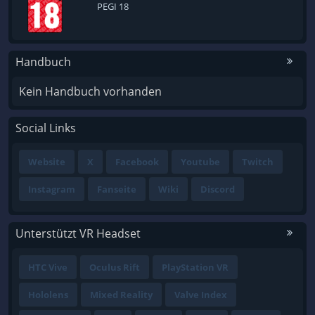
PEGI 18
Handbuch
Kein Handbuch vorhanden
Social Links
Website
X
Facebook
Youtube
Twitch
Instagram
Fanseite
Wiki
Discord
Unterstützt VR Headset
HTC Vive
Oculus Rift
PlayStation VR
Hololens
Mixed Reality
Valve Index