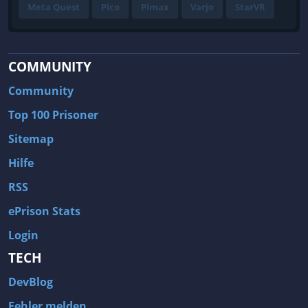
Meta Quest
Pico
Pimax
Varjo
StarVR
COMMUNITY
Community
Top 100 Prisoner
Sitemap
Hilfe
RSS
ePrison Stats
Login
TECH
DevBlog
Fehler melden