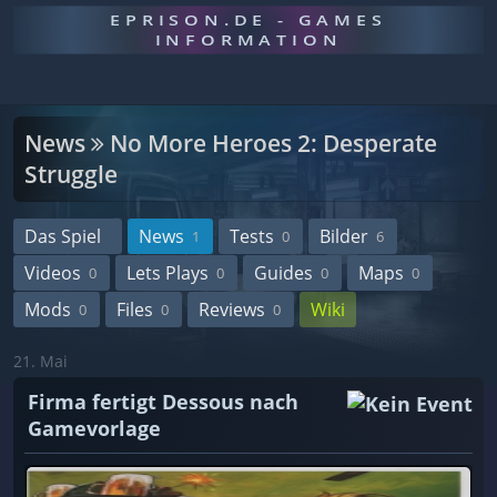
EPRISON.DE - GAMES
INFORMATION
News
No More Heroes 2: Desperate
Struggle
Das Spiel
News
Tests
Bilder
1
0
6
Videos
Lets Plays
Guides
Maps
0
0
0
0
Mods
Files
Reviews
Wiki
0
0
0
21. Mai
Firma fertigt Dessous nach
Gamevorlage