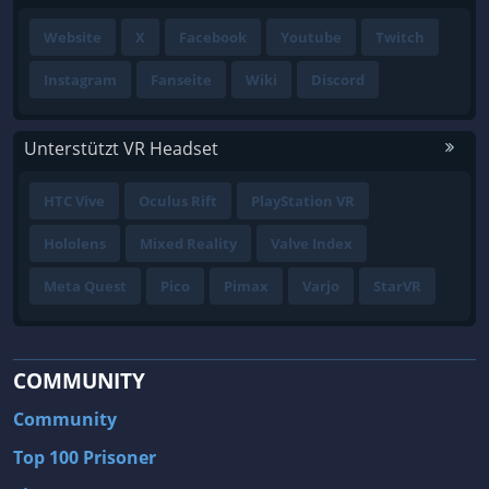
Website
X
Facebook
Youtube
Twitch
Instagram
Fanseite
Wiki
Discord
Unterstützt VR Headset
HTC Vive
Oculus Rift
PlayStation VR
Hololens
Mixed Reality
Valve Index
Meta Quest
Pico
Pimax
Varjo
StarVR
COMMUNITY
Community
Top 100 Prisoner