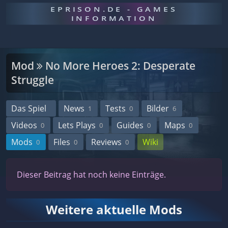
EPRISON.DE - GAMES
INFORMATION
Mod
No More Heroes 2: Desperate
Struggle
Das Spiel
News
Tests
Bilder
1
0
6
Videos
Lets Plays
Guides
Maps
0
0
0
0
Mods
Files
Reviews
Wiki
0
0
0
Dieser Beitrag hat noch keine Einträge.
Weitere aktuelle Mods