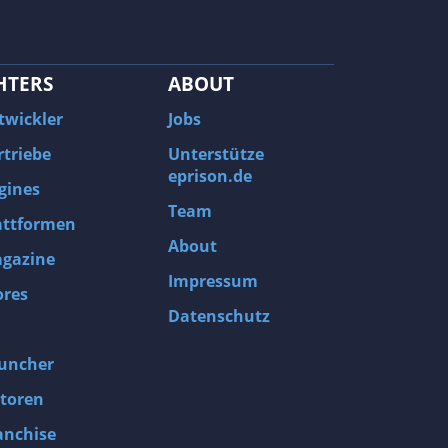
HTERS
ABOUT
twickler
Jobs
rtriebe
Unterstütze
eprison.de
gines
Team
attformen
About
gazine
Impressum
ores
Datenschutz
uncher
toren
anchise