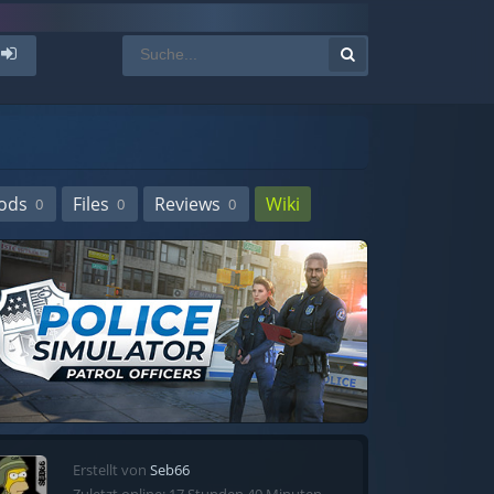
ods
Files
Reviews
Wiki
0
0
0
Erstellt von
Seb66