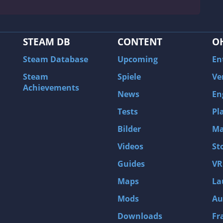
STEAM DB
CONTENT
O
Steam Database
Upcoming
En
Steam
Spiele
Ve
Achievements
News
En
Tests
Pl
Bilder
Ma
Videos
St
Guides
VR
Maps
La
Mods
Au
Downloads
Fr