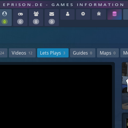
EPRISON.DE - GAMES INFORMATION
0
0
0
0
Videos
Lets Plays
Guides
Maps
M
24
12
3
0
0