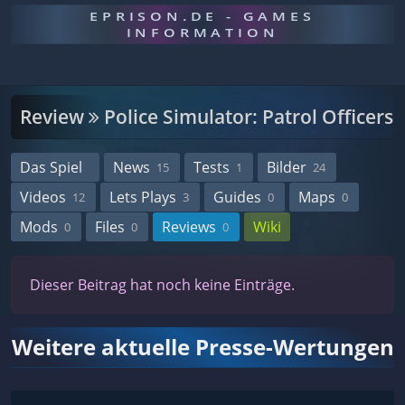
EPRISON.DE - GAMES
INFORMATION
Review
Police Simulator: Patrol Officers
Das Spiel
News
Tests
Bilder
15
1
24
Videos
Lets Plays
Guides
Maps
12
3
0
0
Mods
Files
Reviews
Wiki
0
0
0
Dieser Beitrag hat noch keine Einträge.
Weitere aktuelle Presse-Wertungen