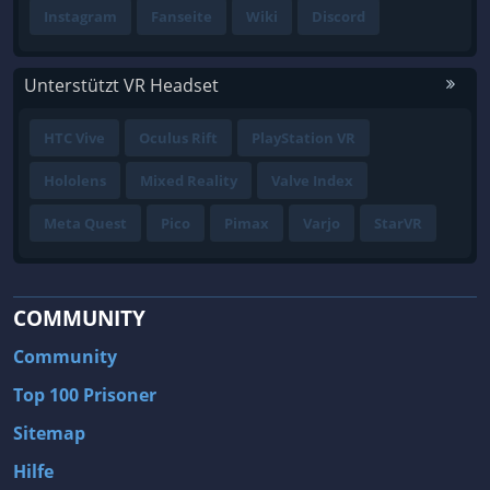
Instagram
Fanseite
Wiki
Discord
Unterstützt VR Headset
HTC Vive
Oculus Rift
PlayStation VR
Hololens
Mixed Reality
Valve Index
Meta Quest
Pico
Pimax
Varjo
StarVR
COMMUNITY
Community
Top 100 Prisoner
Sitemap
Hilfe