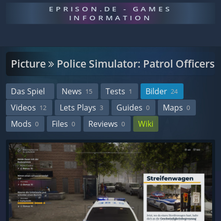
EPRISON.DE - GAMES
INFORMATION
Picture
Police Simulator: Patrol Officers
Das Spiel
News
Tests
Bilder
15
1
24
Videos
Lets Plays
Guides
Maps
12
3
0
0
Mods
Files
Reviews
Wiki
0
0
0