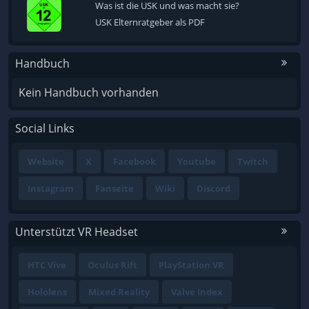
Was ist die USK und was macht sie?
USK Elternratgeber als PDF
Handbuch
Kein Handbuch vorhanden
Social Links
Website
X
Facebook
Youtube
Twitch
Instagram
Fanseite
Wiki
Discord
Unterstützt VR Headset
HTC Vive
Oculus Rift
PlayStation VR
Hololens
Mixed Reality
Valve Index