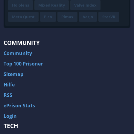
Hololens
Mixed Reality
Valve Index
Meta Quest
Pico
Pimax
Varjo
StarVR
COMMUNITY
Community
Top 100 Prisoner
Sitemap
Hilfe
RSS
ePrison Stats
Login
TECH