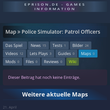
EPRISON.DE - GAMES
INFORMATION
Map
Police Simulator: Patrol Officers
Das Spiel
News
Tests
Bilder
15
1
24
Videos
Lets Plays
Guides
Maps
12
3
0
0
Mods
Files
Reviews
Wiki
0
0
0
Dieser Beitrag hat noch keine Einträge.
Weitere aktuelle Maps
21. April