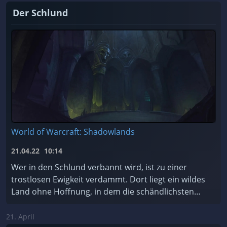
Der Schlund
World of Warcraft: Shadowlands
21.04.22
10:14
Wer in den Schlund verbannt wird, ist zu einer
trostlosen Ewigkeit verdammt. Dort liegt ein wildes
Land ohne Hoffnung, in dem die schändlichsten
Seelen des Kosmos für alle Zeiten gefangen sind.
Soll ...
21. April