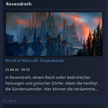
Revendreth
World of Warcraft: Shadowlands
21.04.22
10:13
In Revendreth, einem Reich voller bedrohlicher
Festungen und gotischer Dörfer, leben die Venthyr,
die Sündensammler. Hier können die verdammten
Seelen für ihre Sünden Buße tun... oder einfach de
...
21. April