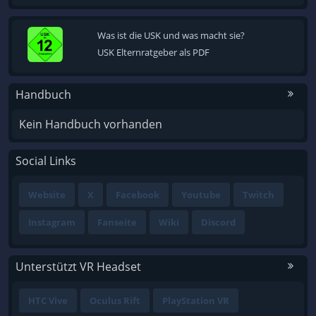
Was ist die USK und was macht sie?
USK Elternratgeber als PDF
Handbuch
Kein Handbuch vorhanden
Social Links
Website
X
Facebook
Youtube
Twitch
Instagram
Fanseite
Wiki
Discord
Unterstützt VR Headset
HTC Vive
Oculus Rift
PlayStation VR