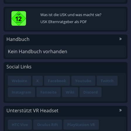
Was ist die USK und was macht sie?
USK Elternratgeber als PDF
Handbuch
Kein Handbuch vorhanden
Social Links
Website
X
Facebook
Youtube
Twitch
Instagram
Fanseite
Wiki
Discord
Unterstützt VR Headset
HTC Vive
Oculus Rift
PlayStation VR