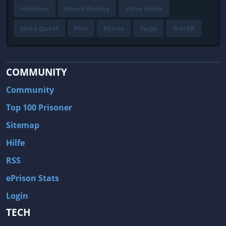
Hololens
Mixed Reality
Valve Index
Meta Quest
Pico
Pimax
Varjo
StarVR
COMMUNITY
Community
Top 100 Prisoner
Sitemap
Hilfe
RSS
ePrison Stats
Login
TECH