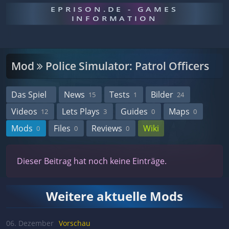
EPRISON.DE - GAMES
INFORMATION
Mod
Police Simulator: Patrol Officers
Das Spiel
News
Tests
Bilder
15
1
24
Videos
Lets Plays
Guides
Maps
12
3
0
0
Mods
Files
Reviews
Wiki
0
0
0
Dieser Beitrag hat noch keine Einträge.
Weitere aktuelle Mods
06. Dezember
Vorschau