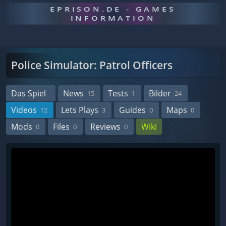
EPRISON.DE - GAMES
INFORMATION
Police Simulator: Patrol Officers
Das Spiel
News
Tests
Bilder
15
1
24
Videos
Lets Plays
Guides
Maps
12
3
0
0
Mods
Files
Reviews
Wiki
0
0
0