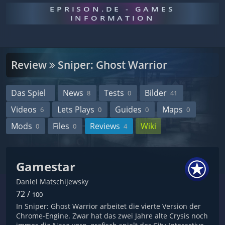
EPRISON.DE - GAMES
INFORMATION
Review
Sniper: Ghost Warrior
Das Spiel
News
Tests
Bilder
8
0
41
Videos
Lets Plays
Guides
Maps
6
0
0
0
Mods
Files
Reviews
Wiki
0
0
4
Gamestar
Daniel Matschijewsky
72 /
100
In Sniper: Ghost Warrior arbeitet die vierte Version der
Chrome-Engine. Zwar hat das zwei Jahre alte Crysis noch