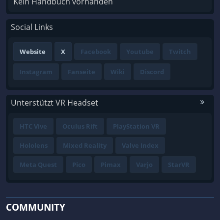
Kein Handbuch vorhanden
Social Links
Website
X
Facebook
Youtube
Twitch
Instagram
Fanseite
Wiki
Discord
Unterstützt VR Headset
HTC Vive
Oculus Rift
PlayStation VR
Hololens
Mixed Reality
Valve Index
Meta Quest
Pico
Pimax
Varjo
StarVR
COMMUNITY