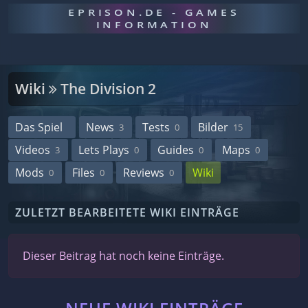
EPRISON.DE - GAMES
INFORMATION
Wiki
The Division 2
Das Spiel
News
Tests
Bilder
3
0
15
Videos
Lets Plays
Guides
Maps
3
0
0
0
Mods
Files
Reviews
Wiki
0
0
0
ZULETZT BEARBEITETE WIKI EINTRÄGE
Dieser Beitrag hat noch keine Einträge.