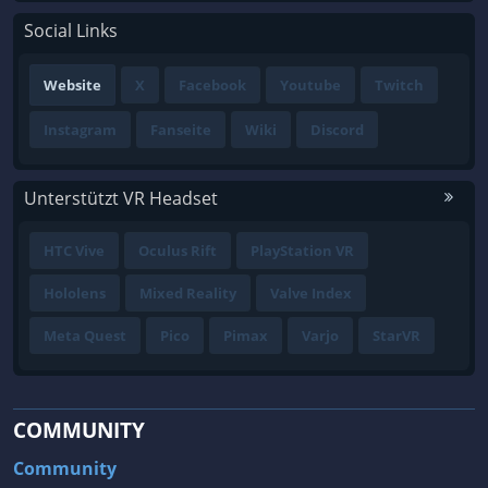
Social Links
Website
X
Facebook
Youtube
Twitch
Instagram
Fanseite
Wiki
Discord
Unterstützt VR Headset
HTC Vive
Oculus Rift
PlayStation VR
Hololens
Mixed Reality
Valve Index
Meta Quest
Pico
Pimax
Varjo
StarVR
COMMUNITY
Community