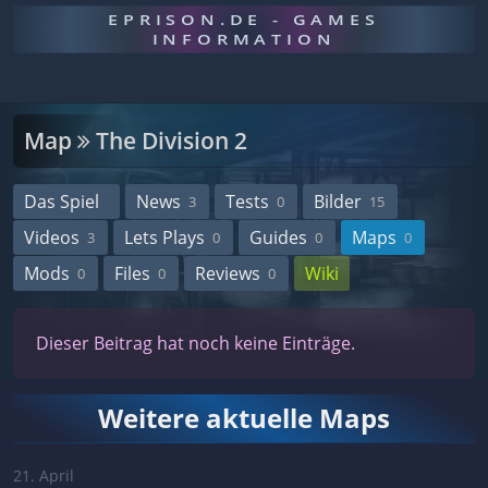
EPRISON.DE - GAMES
INFORMATION
Map
The Division 2
Das Spiel
News
Tests
Bilder
3
0
15
Videos
Lets Plays
Guides
Maps
3
0
0
0
Mods
Files
Reviews
Wiki
0
0
0
Dieser Beitrag hat noch keine Einträge.
Weitere aktuelle Maps
21. April