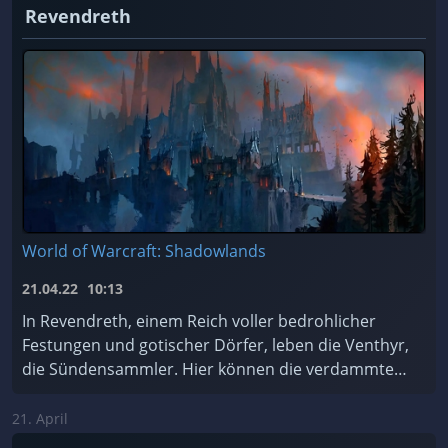
Revendreth
World of Warcraft: Shadowlands
21.04.22
10:13
In Revendreth, einem Reich voller bedrohlicher
Festungen und gotischer Dörfer, leben die Venthyr,
die Sündensammler. Hier können die verdammten
Seelen für ihre Sünden Buße tun... oder einfach de
...
21. April