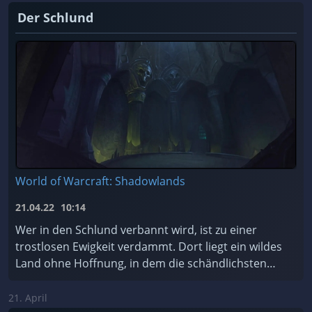
Der Schlund
World of Warcraft: Shadowlands
21.04.22
10:14
Wer in den Schlund verbannt wird, ist zu einer
trostlosen Ewigkeit verdammt. Dort liegt ein wildes
Land ohne Hoffnung, in dem die schändlichsten
Seelen des Kosmos für alle Zeiten gefangen sind.
Soll ...
21. April