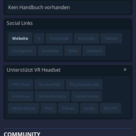
Kein Handbuch vorhanden
Social Links
Website
X
Facebook
Youtube
Twitch
Instagram
Fanseite
Wiki
Discord
Unterstützt VR Headset
HTC Vive
Oculus Rift
PlayStation VR
Hololens
Mixed Reality
Valve Index
Meta Quest
Pico
Pimax
Varjo
StarVR
COMMUNITY