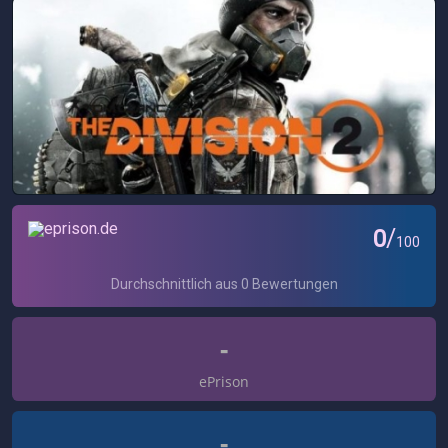
-
ePrison
-