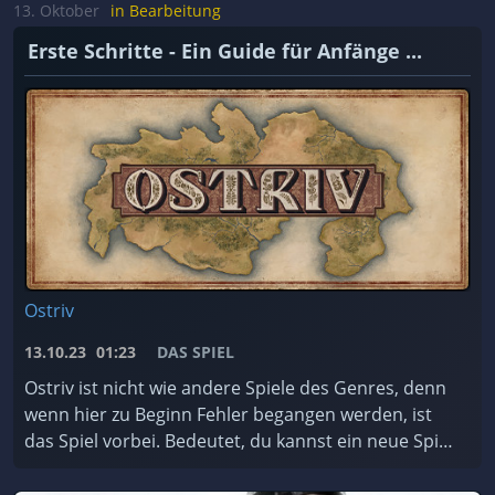
achten müsst. ...
13. Oktober
in Bearbeitung
Erste Schritte - Ein Guide für Anfänge ...
Ostriv
13.10.23
01:23
DAS SPIEL
Ostriv ist nicht wie andere Spiele des Genres, denn
wenn hier zu Beginn Fehler begangen werden, ist
das Spiel vorbei. Bedeutet, du kannst ein neue Spiel
starten. Darum hier eine kleine Anleitung, was ...