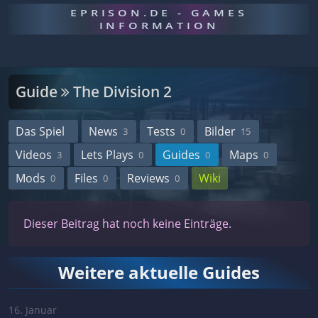
EPRISON.DE - GAMES
INFORMATION
Guide
The Division 2
Das Spiel
News
Tests
Bilder
3
0
15
Videos
Lets Plays
Guides
Maps
3
0
0
0
Mods
Files
Reviews
Wiki
0
0
0
Dieser Beitrag hat noch keine Einträge.
Weitere aktuelle Guides
16. Januar