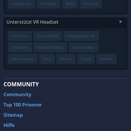
Instagram
Fanseite
Wiki
Discord
Unterstützt VR Headset
HTC Vive
Oculus Rift
PlayStation VR
Hololens
Mixed Reality
Valve Index
Meta Quest
Pico
Pimax
Varjo
StarVR
COMMUNITY
Community
Top 100 Prisoner
Sitemap
Hilfe