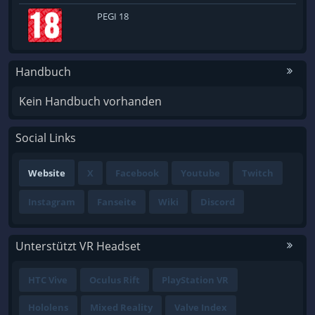
PEGI 18
Handbuch
Kein Handbuch vorhanden
Social Links
Website
X
Facebook
Youtube
Twitch
Instagram
Fanseite
Wiki
Discord
Unterstützt VR Headset
HTC Vive
Oculus Rift
PlayStation VR
Hololens
Mixed Reality
Valve Index