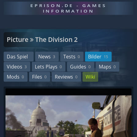
EPRISON.DE - GAMES
INFORMATION
Picture
The Division 2
Das Spiel
News
Tests
Bilder
3
0
15
Videos
Lets Plays
Guides
Maps
3
0
0
0
Mods
Files
Reviews
Wiki
0
0
0