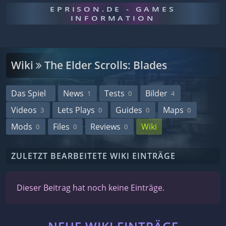
EPRISON.DE - GAMES
INFORMATION
Wiki
The Elder Scrolls: Blades
Das Spiel
News
Tests
Bilder
1
0
4
Videos
Lets Plays
Guides
Maps
3
0
0
0
Mods
Files
Reviews
Wiki
0
0
0
ZULETZT BEARBEITETE WIKI EINTRÄGE
Dieser Beitrag hat noch keine Einträge.