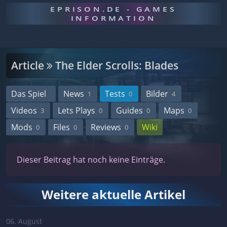
EPRISON.DE - GAMES
INFORMATION
Article
The Elder Scrolls: Blades
Das Spiel
News
Tests
Bilder
1
0
4
Videos
Lets Plays
Guides
Maps
3
0
0
0
Mods
Files
Reviews
Wiki
0
0
0
Dieser Beitrag hat noch keine Einträge.
Weitere aktuelle Artikel
06. August