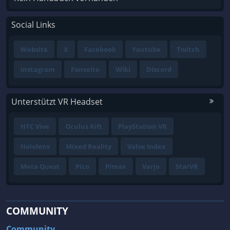
Social Links
Website
X
Facebook
Youtube
Twitch
Instagram
Fanseite
Wiki
Discord
Unterstützt VR Headset
HTC Vive
Oculus Rift
PlayStation VR
Hololens
Mixed Reality
Valve Index
Meta Quest
Pico
Pimax
Varjo
StarVR
COMMUNITY
Community