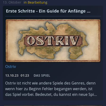
achten müsst. ...
13. Oktober
in Bearbeitung
Erste Schritte - Ein Guide für Anfänge ...
Ostriv
13.10.23
01:23
DAS SPIEL
Ostriv ist nicht wie andere Spiele des Genres, denn
wenn hier zu Beginn Fehler begangen werden, ist
das Spiel vorbei. Bedeutet, du kannst ein neue Spiel
starten. Darum hier eine kleine Anleitung, was ...