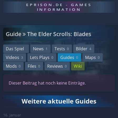
EPRISON.DE - GAMES
INFORMATION
Guide
The Elder Scrolls: Blades
Das Spiel
News
Tests
Bilder
1
0
4
Videos
Lets Plays
Guides
Maps
3
0
0
0
Mods
Files
Reviews
Wiki
0
0
0
Dieser Beitrag hat noch keine Einträge.
Weitere aktuelle Guides
16. Januar