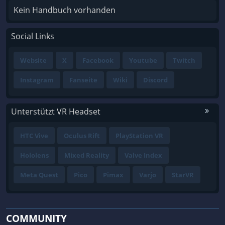
Kein Handbuch vorhanden
Social Links
Website
X
Facebook
Youtube
Twitch
Instagram
Fanseite
Wiki
Discord
Unterstützt VR Headset
HTC Vive
Oculus Rift
PlayStation VR
Hololens
Mixed Reality
Valve Index
Meta Quest
Pico
Pimax
Varjo
StarVR
COMMUNITY