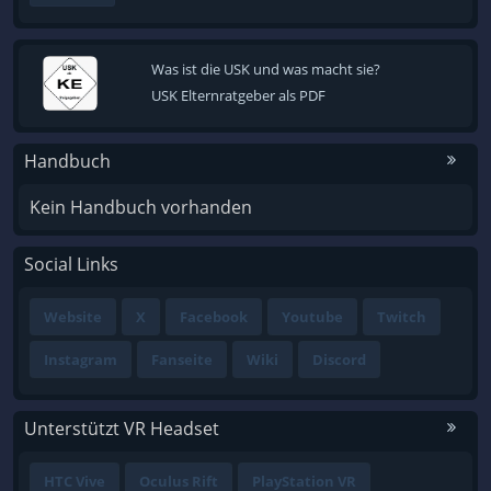
Was ist die USK und was macht sie?
USK Elternratgeber als PDF
Handbuch
Kein Handbuch vorhanden
Social Links
Website
X
Facebook
Youtube
Twitch
Instagram
Fanseite
Wiki
Discord
Unterstützt VR Headset
HTC Vive
Oculus Rift
PlayStation VR