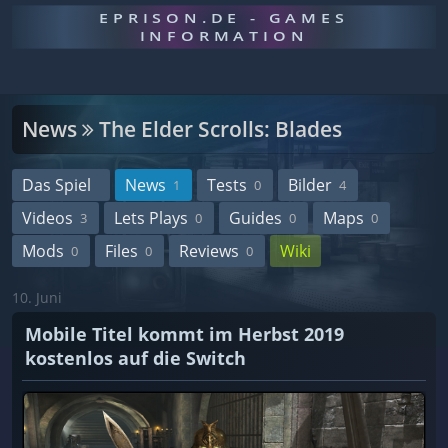
EPRISON.DE - GAMES
INFORMATION
News
The Elder Scrolls: Blades
Das Spiel
News
Tests
Bilder
1
0
4
Videos
Lets Plays
Guides
Maps
3
0
0
0
Mods
Files
Reviews
Wiki
0
0
0
10. Juni
Mobile Titel kommt im Herbst 2019
kostenlos auf die Switch