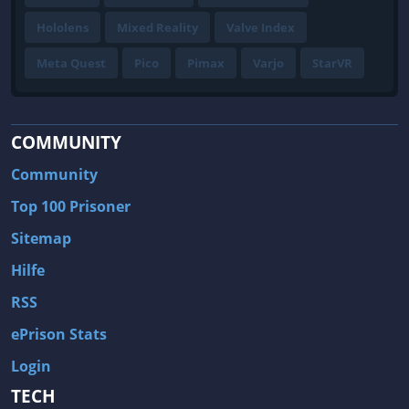
Hololens
Mixed Reality
Valve Index
Meta Quest
Pico
Pimax
Varjo
StarVR
COMMUNITY
Community
Top 100 Prisoner
Sitemap
Hilfe
RSS
ePrison Stats
Login
TECH