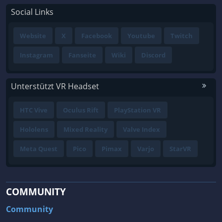
Social Links
Website
X
Facebook
Youtube
Twitch
Instagram
Fanseite
Wiki
Discord
Unterstützt VR Headset
HTC Vive
Oculus Rift
PlayStation VR
Hololens
Mixed Reality
Valve Index
Meta Quest
Pico
Pimax
Varjo
StarVR
COMMUNITY
Community