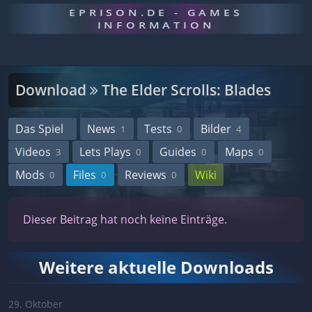
EPRISON.DE - GAMES
INFORMATION
Download
The Elder Scrolls: Blades
Das Spiel
News
Tests
Bilder
1
0
4
Videos
Lets Plays
Guides
Maps
3
0
0
0
Mods
Files
Reviews
Wiki
0
0
0
Dieser Beitrag hat noch keine Einträge.
Weitere aktuelle Downloads
29. Oktober