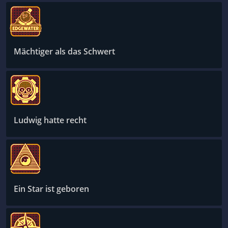
Mächtiger als das Schwert
Ludwig hatte recht
Ein Star ist geboren