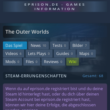
EPRISON.DE - GAMES
INFORMATION
The Outer Worlds
Das Spiel
News
Tests
Bilder
10
0
7
Videos
Lets Plays
Guides
Maps
6
0
0
0
Mods
Files
Reviews
Wiki
0
0
0
STEAM-ERRUNGENSCHAFTEN
Gesamt: 68
Wenn du auf eprison.de registriert bist und du deine
Steam Id hinterlegt hast, oder du dich über deinen
Steam Account bei eprison.de registriert hast,
können wir hier deine Erfolge, die abgeschlossen