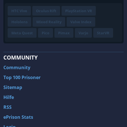
HTC Vive
Oculus Rift
PlayStation VR
Hololens
Mixed Reality
Valve Index
Meta Quest
Pico
Pimax
Varjo
StarVR
COMMUNITY
Community
Top 100 Prisoner
Sitemap
Hilfe
RSS
ePrison Stats