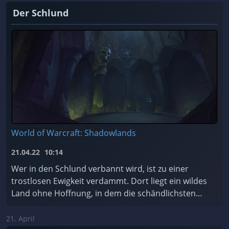
Der Schlund
World of Warcraft: Shadowlands
21.04.22
10:14
Wer in den Schlund verbannt wird, ist zu einer
trostlosen Ewigkeit verdammt. Dort liegt ein wildes
Land ohne Hoffnung, in dem die schändlichsten
Seelen des Kosmos für alle Zeiten gefangen sind.
Soll ...
21. April