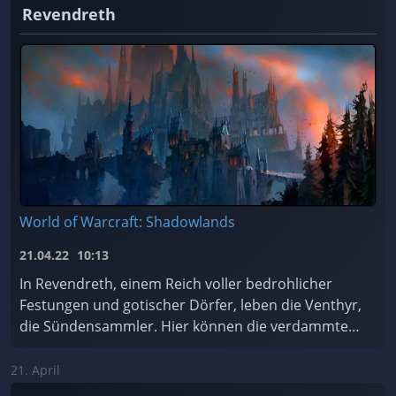
Revendreth
World of Warcraft: Shadowlands
21.04.22
10:13
In Revendreth, einem Reich voller bedrohlicher
Festungen und gotischer Dörfer, leben die Venthyr,
die Sündensammler. Hier können die verdammten
Seelen für ihre Sünden Buße tun... oder einfach de
...
21. April