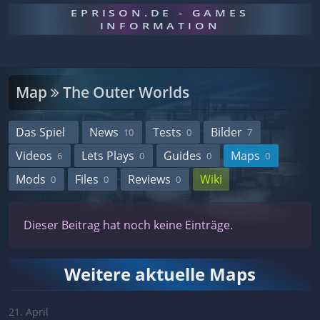
EPRISON.DE - GAMES
INFORMATION
Map
The Outer Worlds
Das Spiel
News
Tests
Bilder
10
0
7
Videos
Lets Plays
Guides
Maps
6
0
0
0
Mods
Files
Reviews
Wiki
0
0
0
Dieser Beitrag hat noch keine Einträge.
Weitere aktuelle Maps
21. April