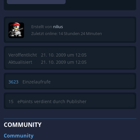
Erstellt von
nilius
Zuletzt online: 14 Stunden 24 Minuten
Veröffentlicht
21. 10. 2009 um 12:05
Aktualisiert
21. 10. 2009 um 12:05
3623
Einzelaufrufe
15
ePoints verdient durch Publisher
COMMUNITY
Community