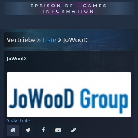
EPRISON.DE - GAMES
INFORMATION
Vertriebe
Liste
JoWooD
JoWooD
Social Links