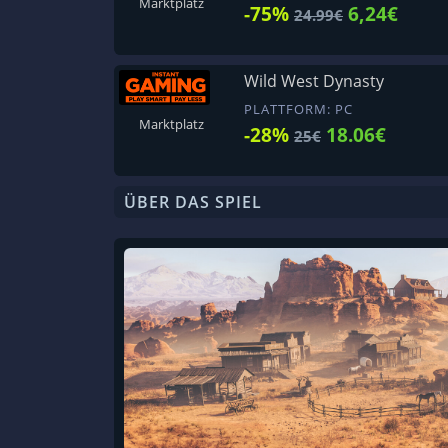
Marktplatz
-75%
6,24€
24.99€
Wild West Dynasty
PLATTFORM: PC
Marktplatz
-28%
18.06€
25€
ÜBER DAS SPIEL