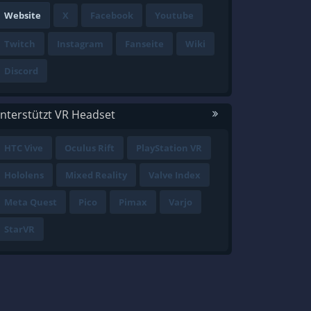
Website
X
Facebook
Youtube
Twitch
Instagram
Fanseite
Wiki
Discord
nterstützt VR Headset
HTC Vive
Oculus Rift
PlayStation VR
Hololens
Mixed Reality
Valve Index
Meta Quest
Pico
Pimax
Varjo
StarVR