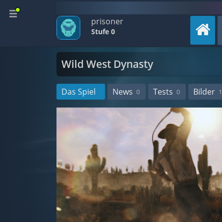
prisoner
Stufe 0
Wild West Dynasty
Das Spiel
News
Tests
Bilder
0
0
1