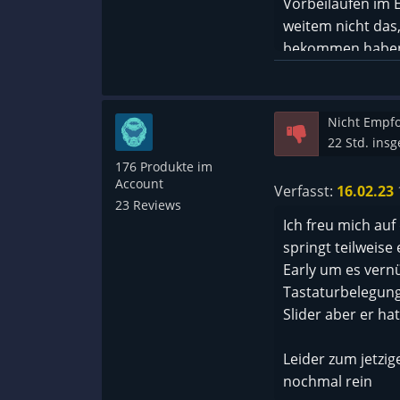
Vorbeilaufen im E
weitem nicht das
bekommen haben u
dass sich das änd
einem High End P
Insbesondere weg
Nicht Empf
und das tut mir s
22 Std. ins
immer mal wieder
176 Produkte im
werde.
Account
Verfasst:
16.02.23
23 Reviews
Ich freu mich auf
---{ Graphics }---
springt teilweise 
☐ You forget what
Early um es vernün
☐ Beautiful
Tastaturbelegung.
☐ Good
Slider aber er ha
☐ Decent
☑ Bad
Leider zum jetzig
☐ Don‘t look too l
nochmal rein
☐ MS-DOS