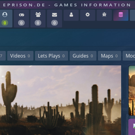
EPRISON.DE - GAMES INFORMATION
0
0
0
0
Videos
Lets Plays
Guides
Maps
Mo
7
0
0
0
0