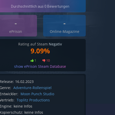
-
-
ePrison
Online-Magazine
Rating auf Steam
Negativ
9.09%
1
10
show ePrison Steam Database
Release:
16.02.2023
Genre:
Adventure-Rollenspiel
Entwickler:
Moon Punch Studio
Vertrieb:
Toplitz Productions
Engine:
keine Infos
Kopierschutz:
keine Infos