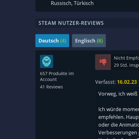
Russisch, Türkisch
STEAM NUTZER-REVIEWS
Deutsch
(4)
Englisch
(6)
Nicht Empf
29 Std. ins
657 Produkte im
Account
Verfasst:
16.02.23
41 Reviews
Vorweg, ich weiß 
Ich würde moment
empfehlen. Hauptg
oder die Animation
Verbesserungen g