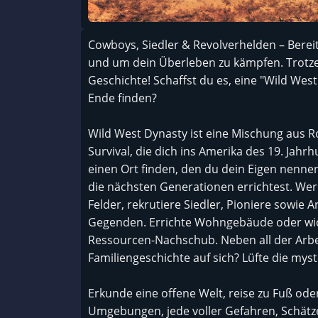
Cowboys, Siedler & Revolverhelden – Berei
und um dein Überleben zu kämpfen. Trotze
Geschichte! Schaffst du es, eine "Wild We
Ende finden?
Wild West Dynasty ist eine Mischung aus Ro
Survival, die dich ins Amerika des 19. Jahr
einen Ort finden, den du dein Eigen nenne
die nächsten Generationen errichtest. We
Felder, rekrutiere Siedler, Pioniere sowie 
Gegenden. Errichte Wohngebäude oder wic
Ressourcen-Nachschub. Neben all der Arbeit
Familiengeschichte auf sich? Lüfte die mys
Erkunde eine offene Welt, reise zu Fuß ode
Umgebungen, jede voller Gefahren, Schätz