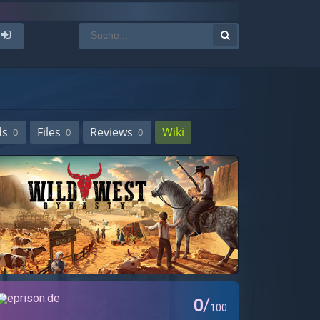
ds
Files
Reviews
Wiki
0
0
0