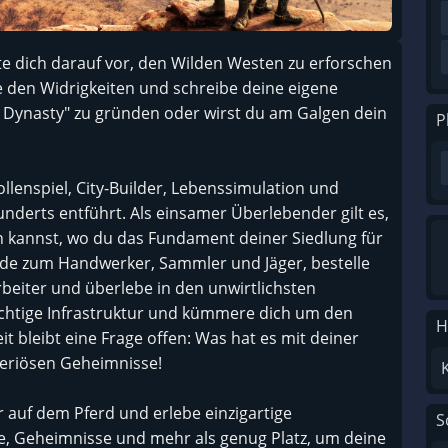
te dich darauf vor, den Wilden Westen zu erforschen
 den Widrigkeiten und schreibe deine eigene
st Dynasty" zu gründen oder wirst du am Galgen dein
P
llenspiel, City-Builder, Lebenssimulation und
hunderts entführt. Als einsamer Überlebender gilt es,
n kannst, wo du das Fundament deiner Siedlung für
rde zum Handwerker, Sammler und Jäger, bestelle
Arbeiter und überlebe in den unwirtlichsten
htige Infrastruktur und kümmere dich um den
H
 bleibt eine Frage offen: Was hat es mit deiner
teriösen Geheimnisse!
r auf dem Pferd und erlebe einzigartige
S
e, Geheimnisse und mehr als genug Platz, um deine