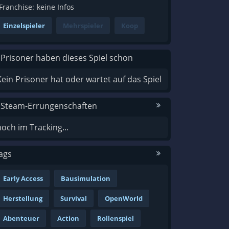
Franchise:
keine Infos
Einzelspieler
Mehrspieler
Koop
 Prisoner haben dieses Spiel schon
Kein Prisoner hat oder wartet auf das Spiel
 Steam-Errungenschaften
noch im Tracking...
ags
Early Access
Bausimulation
Herstellung
Survival
OpenWorld
Abenteuer
Action
Rollenspiel