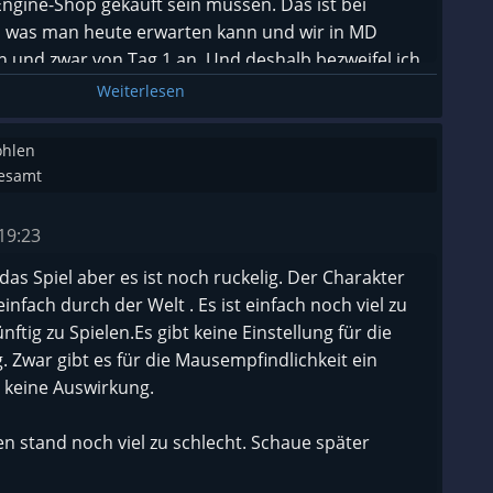
ngine-Shop gekauft sein müssen. Das ist bei
, was man heute erwarten kann und wir in MD
nd zwar von Tag 1 an. Und deshalb bezweifel ich,
ert. Dazu ist das Spiel auch noch laggy, und das auf
Weiterlesen
C (EA, fehlende Optimierung, geschenkt).
en der Grafik kann ich das Spiel nicht empfehlen
ohlen
elbst weh. Ich werde es nicht zurückgeben, sondern
gesamt
 spielen und sehen, ob ich damit noch warm
19:23
 das Spiel aber es ist noch ruckelig. Der Charakter
einfach durch der Welt . Es ist einfach noch viel zu
 reality is
ftig zu Spielen.Es gibt keine Einstellung für die
 Zwar gibt es für die Mausempfindlichkeit ein
t keine Auswirkung.
en stand noch viel zu schlecht. Schaue später
ong at it