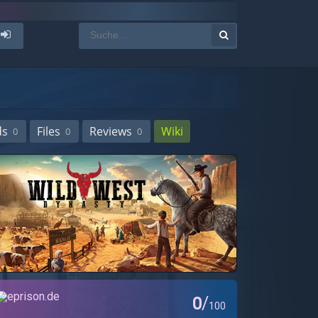
ds
Files
Reviews
Wiki
0
0
0