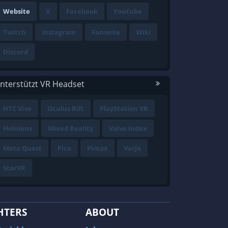
Website
X
Facebook
Youtube
Twitch
Instagram
Fanseite
Wiki
Discord
nterstützt VR Headset
HTC Vive
Oculus Rift
PlayStation VR
Hololens
Mixed Reality
Valve Index
Meta Quest
Pico
Pimax
Varjo
StarVR
HTERS
ABOUT