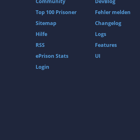
Community
DevBlog
Top 100 Prisoner
Fehler melden
Sitemap
Changelog
Hilfe
Logs
RSS
Features
ePrison Stats
UI
Login