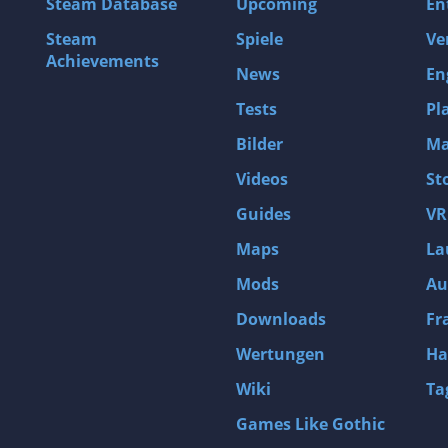
Steam Database
Upcoming
En
Steam
Spiele
Ve
Achievements
News
En
Tests
Pl
Bilder
Ma
Videos
St
Guides
VR
Maps
La
Mods
Au
Downloads
Fr
Wertungen
Ha
Wiki
Ta
Games Like Gothic