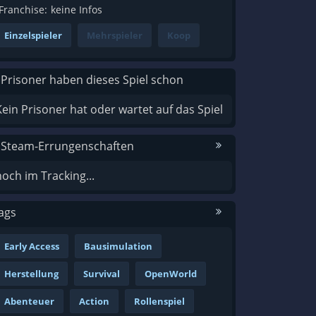
Franchise:
keine Infos
Einzelspieler
Mehrspieler
Koop
 Prisoner haben dieses Spiel schon
Kein Prisoner hat oder wartet auf das Spiel
 Steam-Errungenschaften
noch im Tracking...
ags
Early Access
Bausimulation
Herstellung
Survival
OpenWorld
Abenteuer
Action
Rollenspiel