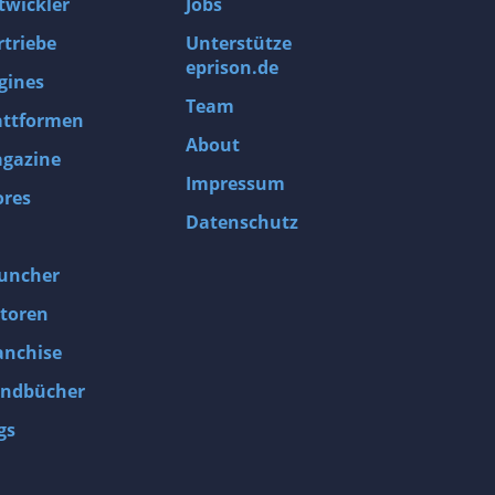
twickler
Jobs
rtriebe
Unterstütze
eprison.de
gines
Team
attformen
About
gazine
Impressum
ores
Datenschutz
uncher
toren
anchise
ndbücher
gs