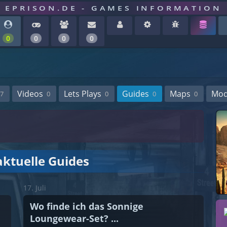
EPRISON.DE - GAMES INFORMATION
0
0
0
0
Videos
Lets Plays
Guides
Maps
Mo
7
0
0
0
0
aktuelle Guides
17. Juli
Wo finde ich das Sonnige
Loungewear-Set? ...