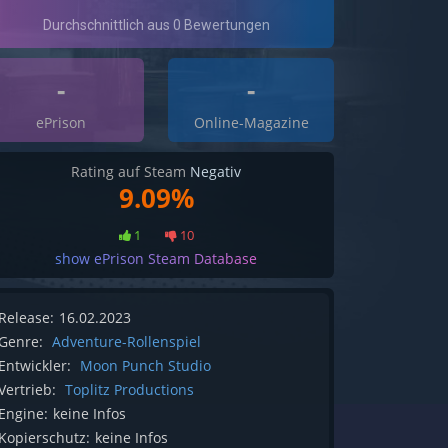
-
-
ePrison
Online-Magazine
Rating auf Steam
Negativ
9.09%
1
10
show ePrison Steam Database
Release:
16.02.2023
Genre:
Adventure-Rollenspiel
Entwickler:
Moon Punch Studio
Vertrieb:
Toplitz Productions
Engine:
keine Infos
Kopierschutz:
keine Infos