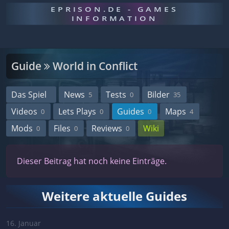
EPRISON.DE - GAMES
INFORMATION
Guide
World in Conflict
Das Spiel
News
Tests
Bilder
5
0
35
Videos
Lets Plays
Guides
Maps
0
0
0
4
Mods
Files
Reviews
Wiki
0
0
0
Dieser Beitrag hat noch keine Einträge.
Weitere aktuelle Guides
16. Januar