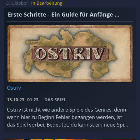
achten müsst. ...
13. Oktober
in Bearbeitung
Erste Schritte - Ein Guide für Anfänge ...
Ostriv
13.10.23
01:23
DAS SPIEL
Ostriv ist nicht wie andere Spiele des Genres, denn
wenn hier zu Beginn Fehler begangen werden, ist
das Spiel vorbei. Bedeutet, du kannst ein neue Spiel
starten. Darum hier eine kleine Anleitung, was ...