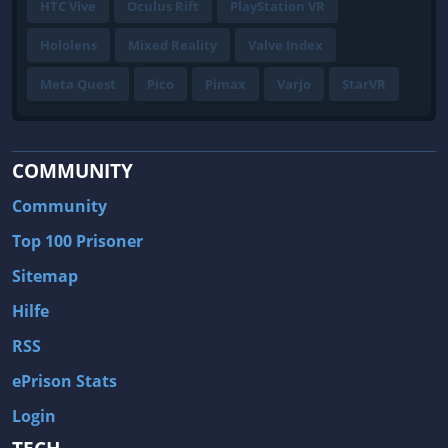
HTC Vive
Oculus Rift
PlayStation VR
Hololens
Mixed Reality
Valve Index
Meta Quest
Pico
Pimax
Varjo
StarVR
COMMUNITY
Community
Top 100 Prisoner
Sitemap
Hilfe
RSS
ePrison Stats
Login