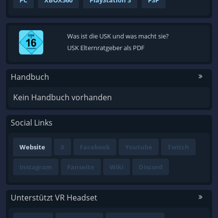
PC
XBOX360
PlayStation 3
PSP
Was ist die USK und was macht sie?
USK Elternratgeber als PDF
Handbuch
Kein Handbuch vorhanden
Social Links
Website
X
Facebook
Youtube
Twitch
Instagram
Fanseite
Wiki
Discord
Unterstützt VR Headset