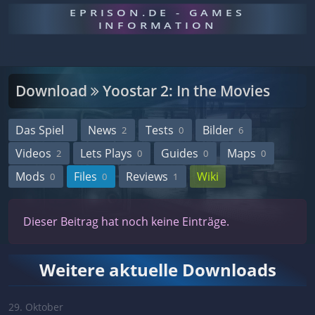
EPRISON.DE - GAMES
INFORMATION
Download
Yoostar 2: In the Movies
Das Spiel
News
Tests
Bilder
2
0
6
Videos
Lets Plays
Guides
Maps
2
0
0
0
Mods
Files
Reviews
Wiki
0
0
1
Dieser Beitrag hat noch keine Einträge.
Weitere aktuelle Downloads
29. Oktober