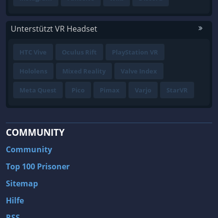
Unterstützt VR Headset
HTC Vive
Oculus Rift
PlayStation VR
Hololens
Mixed Reality
Valve Index
Meta Quest
Pico
Pimax
Varjo
StarVR
COMMUNITY
Community
Top 100 Prisoner
Sitemap
Hilfe
RSS