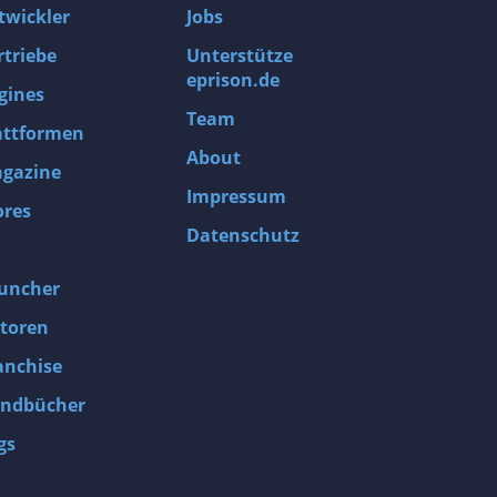
twickler
Jobs
rtriebe
Unterstütze
eprison.de
gines
Team
attformen
About
gazine
Impressum
ores
Datenschutz
uncher
toren
anchise
ndbücher
gs