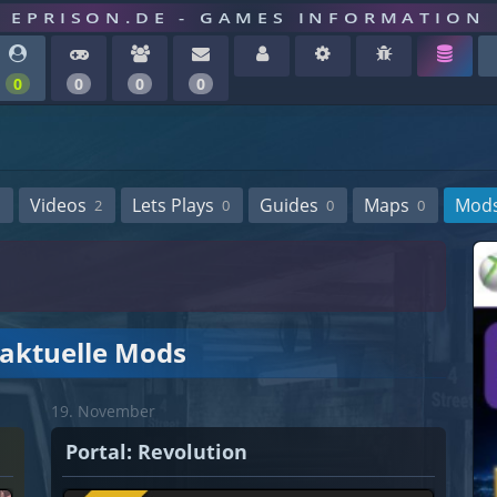
EPRISON.DE - GAMES INFORMATION
0
0
0
0
Videos
Lets Plays
Guides
Maps
Mod
2
0
0
0
 aktuelle Mods
19. November
Portal: Revolution