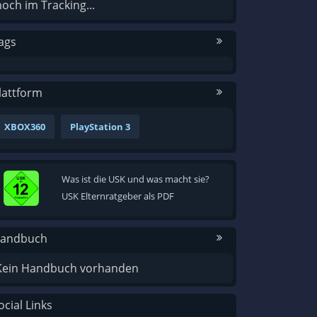
noch im Tracking...
ags
lattform
XBOX360
PlayStation 3
Was ist die USK und was macht sie?
USK Elternratgeber als PDF
andbuch
Kein Handbuch vorhanden
ocial Links