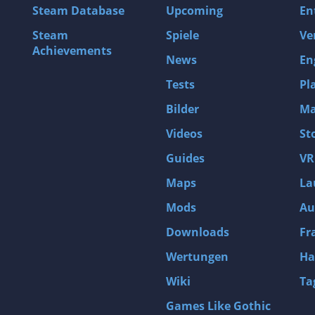
Steam Database
Upcoming
En
Steam
Spiele
Ve
Achievements
News
En
Tests
Pl
Bilder
Ma
Videos
St
Guides
VR
Maps
La
Mods
Au
Downloads
Fr
Wertungen
Ha
Wiki
Ta
Games Like Gothic