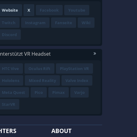
Website
X
Facebook
Youtube
Twitch
Instagram
Fanseite
Wiki
Discord
nterstützt VR Headset
HTC Vive
Oculus Rift
PlayStation VR
Hololens
Mixed Reality
Valve Index
Meta Quest
Pico
Pimax
Varjo
StarVR
HTERS
ABOUT