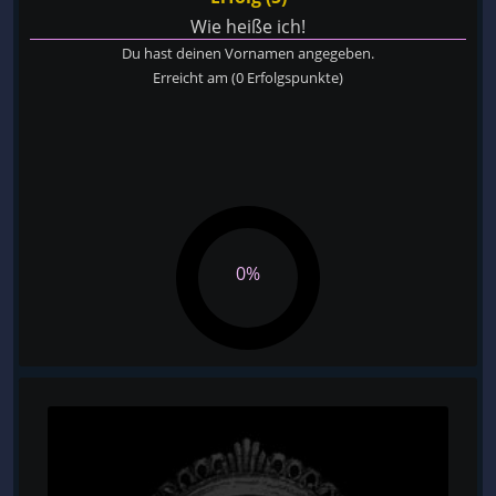
Wie heiße ich!
Du hast deinen Vornamen angegeben.
Erreicht am
(0 Erfolgspunkte)
0%