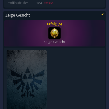
Profilaufrufe:
184,
Offline
Zeige Gesicht
Erfolg (5)
Zeige Gesicht