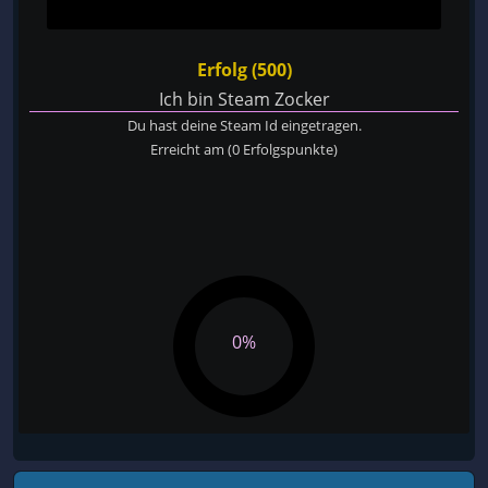
Erfolg (500)
Ich bin Steam Zocker
Du hast deine Steam Id eingetragen.
Erreicht am
(0 Erfolgspunkte)
0%