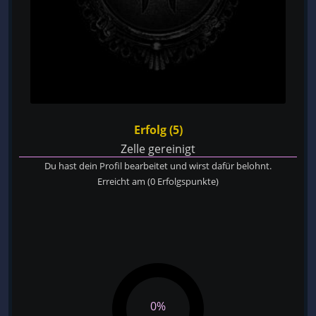
Erfolg (5)
Zelle gereinigt
Du hast dein Profil bearbeitet und wirst dafür belohnt.
Erreicht am
(0 Erfolgspunkte)
0%