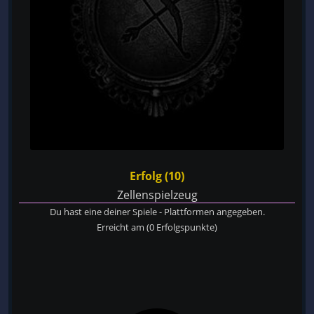
Erfolg (10)
Zellenspielzeug
Du hast eine deiner Spiele - Plattformen angegeben.
Erreicht am
(0 Erfolgspunkte)