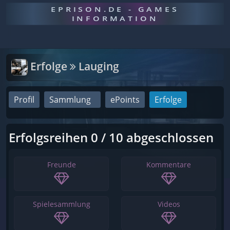
EPRISON.DE - GAMES
INFORMATION
Erfolge
Lauging
Profil
Sammlung
ePoints
Erfolge
Erfolgsreihen 0 / 10 abgeschlossen
Freunde
Kommentare
Spielesammlung
Videos