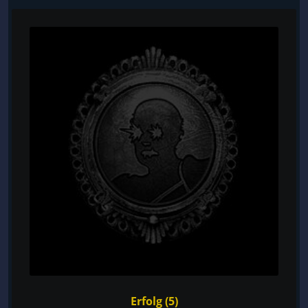
Erfolg (5)