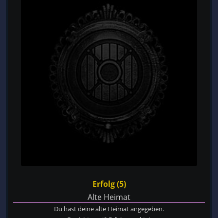
Erfolg (5)
Alte Heimat
Du hast deine alte Heimat angegeben.