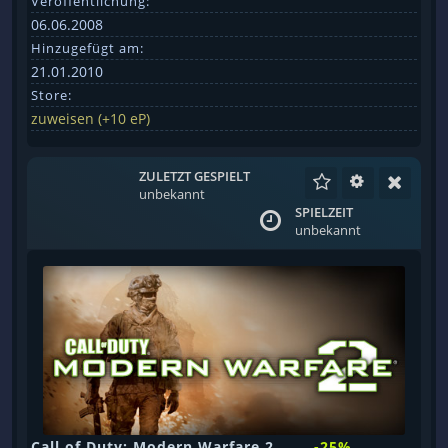
Veröffentlichung:
06.06.2008
Hinzugefügt am:
21.01.2010
Store:
zuweisen (+10 eP)
ZULETZT GESPIELT
unbekannt
SPIELZEIT
unbekannt
Call of Duty: Modern Warfare 2
-25%