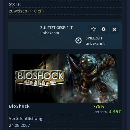
Store:
zuweisen (+10 eP)
ZULETZT GESPIELT
unbekannt
SPIELZEIT
unbekannt
BioShock
-75%
4,99€
-19.99%
Veröffentlichung:
24.08.2007