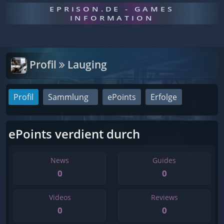
EPRISON.DE - GAMES
INFORMATION
Profil
Lauging
Profil
Sammlung
ePoints
Erfolge
ePoints verdient durch
News
Guides
0
0
Videos
Reviews
0
0