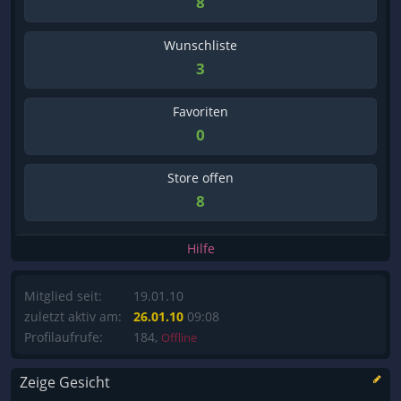
8
Wunschliste
3
Favoriten
0
Store offen
8
Hilfe
Mitglied seit:
19.01.10
zuletzt aktiv am:
26.01.10
09:08
Profilaufrufe:
184,
Offline
Zeige Gesicht