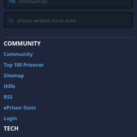
735
Einzelaufrufe
15
ePoints verdient durch Autor
COMMUNITY
Community
Top 100 Prisoner
Sitemap
Hilfe
RSS
ePrison Stats
Login
TECH