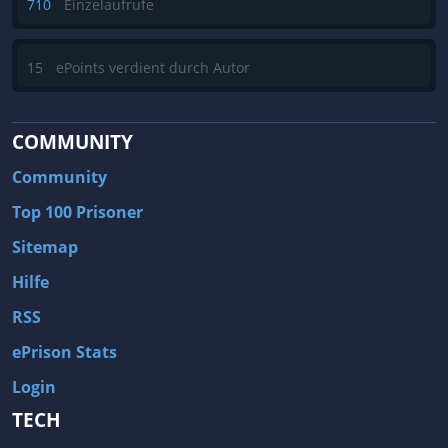
710
Einzelaufrufe
15
ePoints verdient durch Autor
COMMUNITY
Community
Top 100 Prisoner
Sitemap
Hilfe
RSS
ePrison Stats
Login
TECH