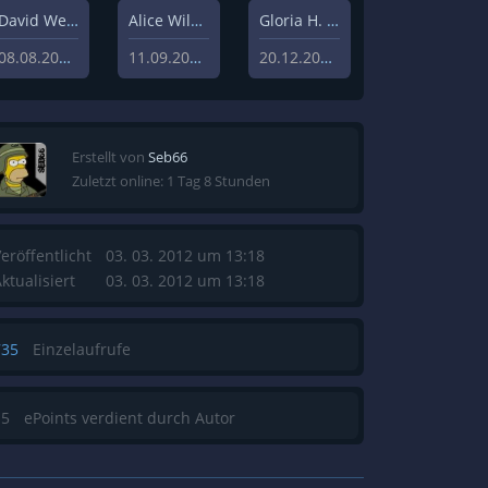
David Weisz
Alice Wilczynski
Gloria H. Manderfeld
08.08.2020
11.09.2020
20.12.2019
Erstellt von
Seb66
Zuletzt online: 1 Tag 8 Stunden
eröffentlicht
03. 03. 2012 um 13:18
ktualisiert
03. 03. 2012 um 13:18
735
Einzelaufrufe
15
ePoints verdient durch Autor