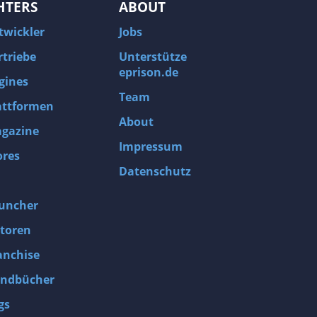
HTERS
ABOUT
twickler
Jobs
rtriebe
Unterstütze
eprison.de
gines
Team
attformen
About
gazine
Impressum
ores
Datenschutz
uncher
toren
anchise
ndbücher
gs